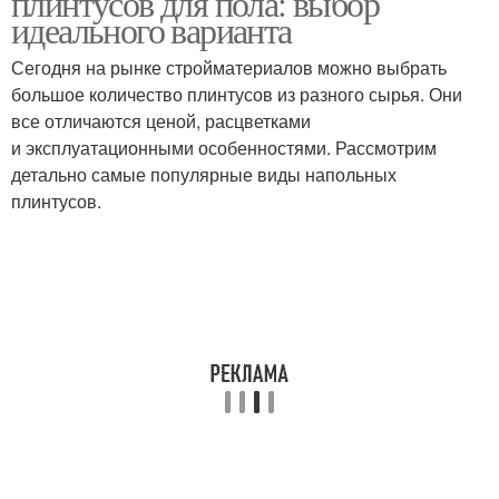
плинтусов для пола: выбор
идеального варианта
Сегодня на рынке стройматериалов можно выбрать
Материалы для
Плинтус для разных
большое количество плинтусов из разного сырья. Они
плинтуса
помещений
все отличаются ценой, расцветками
и эксплуатационными особенностями. Рассмотрим
детально самые популярные виды напольных
плинтусов.
Плинтус к цвету
Потолочный плинтус