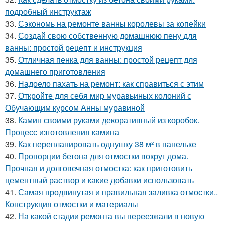
подробный инструктаж
33.
Сэкономь на ремонте ванны королевы за копейки
34.
Создай свою собственную домашнюю пену для
ванны: простой рецепт и инструкция
35.
Отличная пенка для ванны: простой рецепт для
домашнего приготовления
36.
Надоело пахать на ремонт: как справиться с этим
37.
Откройте для себя мир муравьиных колоний с
Обучающим курсом Анны муравиной
38.
Камин своими руками декоративный из коробок.
Процесс изготовления камина
39.
Как перепланировать однушку 38 м² в панельке
40.
Пропорции бетона для отмостки вокруг дома.
Прочная и долговечная отмостка: как приготовить
цементный раствор и какие добавки использовать
41.
Самая продвинутая и правильная заливка отмостки..
Конструкция отмостки и материалы
42.
На какой стадии ремонта вы переезжали в новую