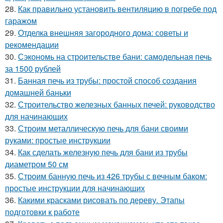
28.
Как правильно установить вентиляцию в погребе под
гаражом
29.
Отделка внешняя загородного дома: советы и
рекомендации
30.
Сэкономь на строительстве бани: самодельная печь
за 1500 рублей
31.
Банная печь из трубы: простой способ создания
домашней баньки
32.
Строительство железных банных печей: руководство
для начинающих
33.
Строим металлическую печь для бани своими
руками: простые инструкции
34.
Как сделать железную печь для бани из трубы
диаметром 50 см
35.
Строим банную печь из 426 трубы с вечным баком:
простые инструкции для начинающих
36.
Какими красками рисовать по дереву. Этапы
подготовки к работе