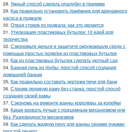
28.
Умный способ сделать опалубку в приямке
29.
Как правильно установить приёмник для дренажного
насоса в подвале
30.
Отвод стоков из подвала: как это делается
31.
Утилизация пластиковых бутылок: 10 идей для
творчества
32.
Сэкономьте деньги и защитите окружающую среду с
помощью простых поделок из пластиковых бутылок
33.
Как из пластиковых бутылок сделать уютный сад
34.
Банная печь из трубы: простой способ создания
домашней баньки
35.
Как правильно составить чертежи печи для бани
36.
Строим ленивую раму без станка: простой способ
создания своей рамы
37.
Сэкономь на ремонте ванны королевы за копейки
38.
Какая кровать лучше с подъемным механизмом или
без. Разновидности механизмов
39.
Как сделать жидкую пену для ванны своими руками:
простой рецепт