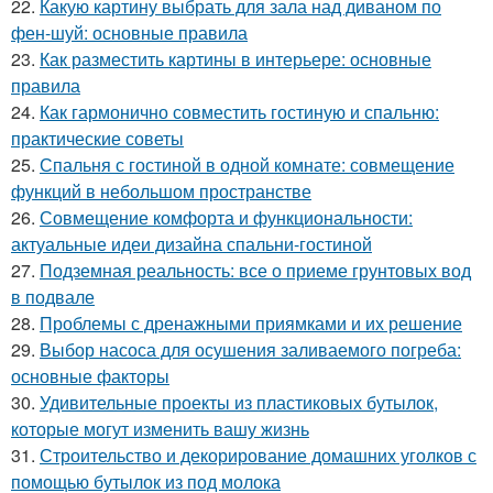
22.
Какую картину выбрать для зала над диваном по
фен-шуй: основные правила
23.
Как разместить картины в интерьере: основные
правила
24.
Как гармонично совместить гостиную и спальню:
практические советы
25.
Спальня с гостиной в одной комнате: совмещение
функций в небольшом пространстве
26.
Совмещение комфорта и функциональности:
актуальные идеи дизайна спальни-гостиной
27.
Подземная реальность: все о приеме грунтовых вод
в подвале
28.
Проблемы с дренажными приямками и их решение
29.
Выбор насоса для осушения заливаемого погреба:
основные факторы
30.
Удивительные проекты из пластиковых бутылок,
которые могут изменить вашу жизнь
31.
Строительство и декорирование домашних уголков с
помощью бутылок из под молока