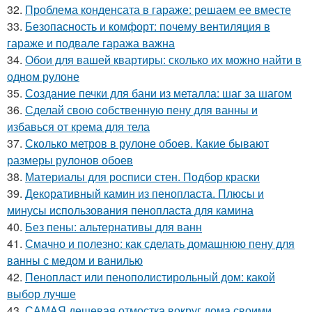
32.
Проблема конденсата в гараже: решаем ее вместе
33.
Безопасность и комфорт: почему вентиляция в
гараже и подвале гаража важна
34.
Обои для вашей квартиры: сколько их можно найти в
одном рулоне
35.
Создание печки для бани из металла: шаг за шагом
36.
Сделай свою собственную пену для ванны и
избавься от крема для тела
37.
Сколько метров в рулоне обоев. Какие бывают
размеры рулонов обоев
38.
Материалы для росписи стен. Подбор краски
39.
Декоративный камин из пенопласта. Плюсы и
минусы использования пенопласта для камина
40.
Без пены: альтернативы для ванн
41.
Смачно и полезно: как сделать домашнюю пену для
ванны с медом и ванилью
42.
Пенопласт или пенополистирольный дом: какой
выбор лучше
43.
САМАЯ дешевая отмостка вокруг дома своими