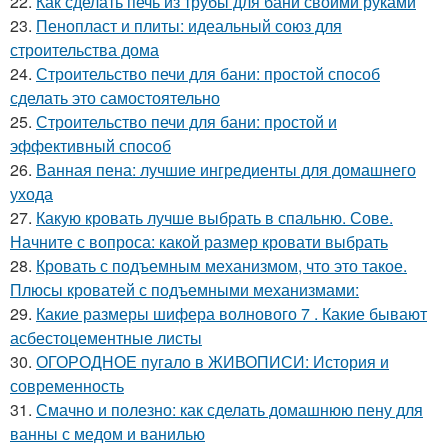
22.
Как сделать печь из трубы для бани своими руками
23.
Пенопласт и плиты: идеальный союз для
строительства дома
24.
Строительство печи для бани: простой способ
сделать это самостоятельно
25.
Строительство печи для бани: простой и
эффективный способ
26.
Ванная пена: лучшие ингредиенты для домашнего
ухода
27.
Какую кровать лучше выбрать в спальню. Сове.
Начните с вопроса: какой размер кровати выбрать
28.
Кровать с подъемным механизмом, что это такое.
Плюсы кроватей с подъемными механизмами:
29.
Какие размеры шифера волнового 7 . Какие бывают
асбестоцементные листы
30.
ОГОРОДНОЕ пугало в ЖИВОПИСИ: История и
современность
31.
Смачно и полезно: как сделать домашнюю пену для
ванны с медом и ванилью