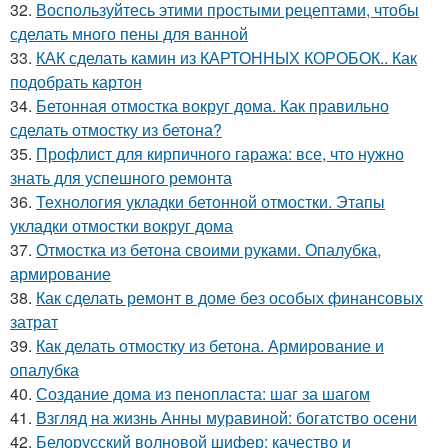
32.
Воспользуйтесь этими простыми рецептами, чтобы
сделать много пены для ванной
33.
КАК сделать камин из КАРТОННЫХ КОРОБОК.. Как
подобрать картон
34.
Бетонная отмостка вокруг дома. Как правильно
сделать отмостку из бетона?
35.
Профлист для кирпичного гаража: все, что нужно
знать для успешного ремонта
36.
Технология укладки бетонной отмостки. Этапы
укладки отмостки вокруг дома
37.
Отмостка из бетона своими руками. Опалубка,
армирование
38.
Как сделать ремонт в доме без особых финансовых
затрат
39.
Как делать отмостку из бетона. Армирование и
опалубка
40.
Создание дома из пенопласта: шаг за шагом
41.
Взгляд на жизнь Анны муравиной: богатство осени
42.
Белорусский волновой шифер: качество и