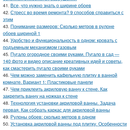
41.
Все, что нужно знать о ширине обоев
42.
Стресс во время ремонта? 9 способов справиться с
этим
43.
Понимание размеров: Сколько метров в рулоне
обоев шириной 1
44.
Удобство и функциональность в одном: кровать с
подъемным механизмом газовым
45.
Пугало огородное своими руками. Пугало в сад —
140 фото и видео описание креативных идей и советы,
как смастерить пугало своими руками
46.
Чем можно заменить кафельную плитку в ванной
комнате. Вариант 1: Пластиковые панели
47.
Чем приклеить акриловую ванну к стене. Как
закрепить ванну на ножках к стене
48.
Технология установки акриловой ванны. Задача
первая. Как собрать каркас для акриловой ванны
49.
Рулоны обоев: сколько метров в одном
50.
Установка акриловой ванны под плитку. Особенности