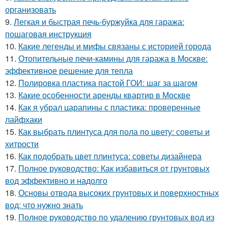
организовать
9.
Легкая и быстрая печь-буржуйка для гаража:
пошаговая инструкция
10.
Какие легенды и мифы связаны с историей города
11.
Отопительные печи-камины для гаража в Москве:
эффективное решение для тепла
12.
Полировка пластика пастой ГОИ: шаг за шагом
13.
Какие особенности аренды квартир в Москве
14.
Как я убрал царапины с пластика: проверенные
лайфхаки
15.
Как выбрать плинтуса для пола по цвету: советы и
хитрости
16.
Как подобрать цвет плинтуса: советы дизайнера
17.
Полное руководство: Как избавиться от грунтовых
вод эффективно и надолго
18.
Основы отвода высоких грунтовых и поверхностных
вод: что нужно знать
19.
Полное руководство по удалению грунтовых вод из