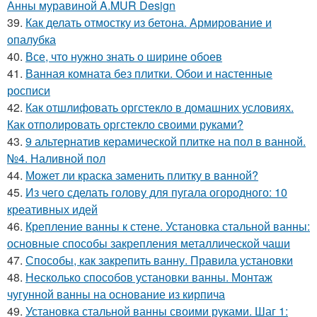
Анны муравиной A.MUR Design
39.
Как делать отмостку из бетона. Армирование и
опалубка
40.
Все, что нужно знать о ширине обоев
41.
Ванная комната без плитки. Обои и настенные
росписи
42.
Как отшлифовать оргстекло в домашних условиях.
Как отполировать оргстекло своими руками?
43.
9 альтернатив керамической плитке на пол в ванной.
№4. Наливной пол
44.
Может ли краска заменить плитку в ванной?
45.
Из чего сделать голову для пугала огородного: 10
креативных идей
46.
Крепление ванны к стене. Установка стальной ванны:
основные способы закрепления металлической чаши
47.
Способы, как закрепить ванну. Правила установки
48.
Несколько способов установки ванны. Монтаж
чугунной ванны на основание из кирпича
49.
Установка стальной ванны своими руками. Шаг 1: