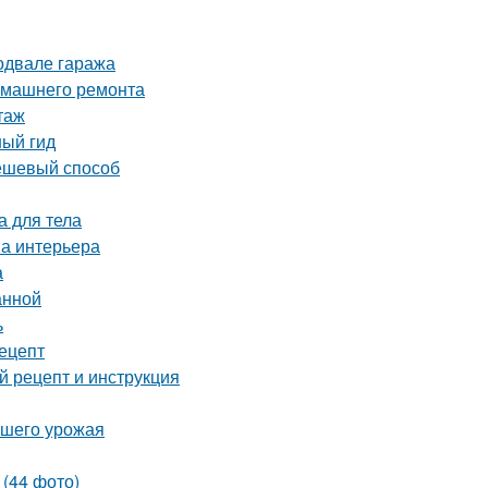
одвале гаража
домашнего ремонта
таж
ный гид
дешевый способ
а для тела
на интерьера
а
анной
ь
рецепт
 рецепт и инструкция
ашего урожая
 (44 фото)