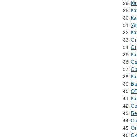
28.
Ка
29.
Ка
30.
Ка
31.
Уд
32.
Ка
33.
Ст
34.
Ст
35.
Ка
36.
Сд
37.
Со
38.
Ка
39.
Ба
40.
ОГ
41.
Ка
42.
Со
43.
Бе
44.
Со
45.
От
46.
Ск