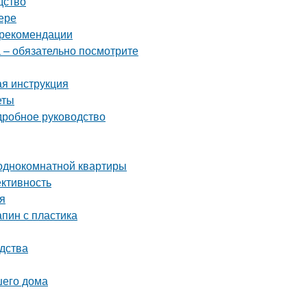
дство
ере
 рекомендации
 – обязательно посмотрите
ая инструкция
еты
дробное руководство
 однокомнатной квартиры
ективность
я
апин с пластика
дства
шего дома