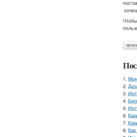
поста
хочеш
Чтобы
польз
читат
Пос
1.
Мон
2.
Диз
3.
Инт
4.
Био
5.
Инт
6.
Как
7.
Как
8.
Как