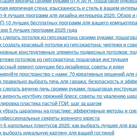
тация кирпича своими руками от А до Я: пошаговое руково
лая кирпичная стена: изысканность и стиль в вашем интерь
п-9 лучших программ для дизайна интерьера 2025: Обзор и
П-10 лучших бесплатных программ для вашего компьютера
зор 5 лучших программ 2025 года
к сделать потолок из гипсокартона своими руками: пошагов
к создать красивый потолок из гипсокартона: чертежи и сов
новные конструктивные элементы подвесных потолков: по
ртежи потолков из гипсокартона: пошаговая инструкция
ассный ремонт однушки без дизайнера: советы и идеи
нируйте пространство с нами: 70 креативных решений для
к правильно выбрать печь для гаража: безопасность и эфф
к сделать вечную печь своими руками: пошаговая инструкци
к вернуть ноутбуку прежний блеск: советы по удалению цар
лировка пластика пастой ГОИ: шаг за шагом
к убрать царапины на пластике: эффективные методы и сре
офессиональные секреты военного юриста
п-5 напольных плинтусов 2025: как выбрать лучшие для ва
к выбрать идеальную картину для вашей гостиной