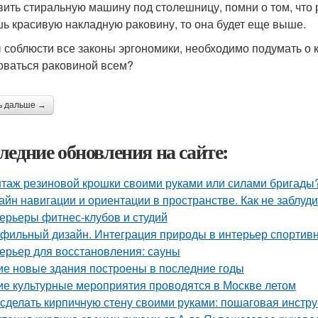
вить стиральную машину под столешницу, помни о том, что 
ь красивую накладную раковину, то она будет еще выше.
 соблюсти все законы эргономики, необходимо подумать о 
оваться раковиной всем?
ь дальше →
ледние обновления на сайте:
таж резиновой крошки своими руками или силами бригады?
айн навигации и ориентации в пространстве. Как не заблуд
ерьеры фитнес-клубов и студий
фильный дизайн. Интеграция природы в интерьер спортив
ерьер для восстановления: сауны
ие новые здания построены в последние годы
ие культурные мероприятия проводятся в Москве летом
 сделать кирпичную стену своими руками: пошаговая инстр