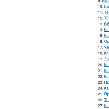
9.
Ими
10.
Бе
11.
То
12.
ТО
13.
Об
14.
Ка
15.
Ка
16.
Ос
17.
Че
18.
Кл
19.
Зо
20.
Ка
21.
Ка
22.
Ка
23.
По
24.
Ка
25.
Пр
26.
То
27.
Ка