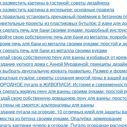
к разместить картины в гостиной: советы дизайнера
к разместить картины в интерьере: основные правила
к правильно установить дренажный приёмник в бетонном п
ивительные проекты из пластиковых бутылок: 3 идеи для 
к сделать печь для бани своими руками: подробный инструк
ройте свою собственную печь для бани из металла: подроб
роим печь для бани из металла своими руками: простой и 
к сделать печь для бани из металла своими руками
елай свою собственную пену для ванны и избавься от крем
здание уютного дома с Анной Муравиной: принципы дизай
к выбрать двуспальную кровать правильно. Размер и форм
рхатные пузыри: секреты создания многой пены в вашей в
ОРОДНОЕ пугало в ЖИВОПИСИ: История и современност
к сделать жидкую пену для ванны своими руками: простой 
здай свою собственную домашнюю пену для ванны: простой
з пены не смоется: альтернативы для ванны
здание пугала на огороде: 10 отличных идей для защиты в
мостка из бетона своими руками. Опалубка, армирование
ачать картинки чучело в огороде. Пугало огородное рисунок