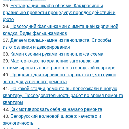
35.
Реставрация шкафа обоями. Как красиво и
правильно провести процедуру: порядок действий и
фото
36.
Новогодний фальш-камин с имитацией кирпичной
кладки. Виды фальш-каминов
37.
Делаем фальш-камин из пенопласта. Способы
изготовления и декорирования
38.
Камин своими руками из пеноплекса схема.
39.
Мастер-класс по хранению заготовок: как
оптимизировать пространство в городской квартире
40.
Профлист для кирпичного гаража: все, что нужно
знать для успешного ремонта
41.
На какой стадии ремонта вы переезжали в новую
квартиру. Последовательность работ во время ремонта
квартиры
42.
Как мотивировать себя на начало ремонта
43.
Белорусский волновой шифер: качество и
экологичность