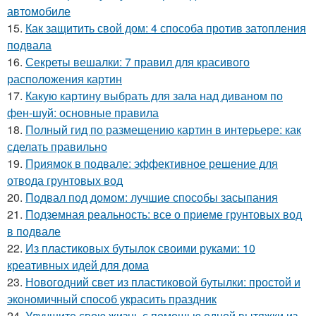
автомобиле
15.
Как защитить свой дом: 4 способа против затопления
подвала
16.
Секреты вешалки: 7 правил для красивого
расположения картин
17.
Какую картину выбрать для зала над диваном по
фен-шуй: основные правила
18.
Полный гид по размещению картин в интерьере: как
сделать правильно
19.
Приямок в подвале: эффективное решение для
отвода грунтовых вод
20.
Подвал под домом: лучшие способы засыпания
21.
Подземная реальность: все о приеме грунтовых вод
в подвале
22.
Из пластиковых бутылок своими руками: 10
креативных идей для дома
23.
Новогодний свет из пластиковой бутылки: простой и
экономичный способ украсить праздник
24.
Улучшите свою жизнь с помощью одной вытяжки из