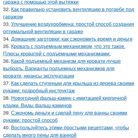
гаража с помощью этой вытяжки
32.
Как правильно установить вентиляцию в погребе под
гаражом
33.
Улучшение воздухообмена: простой способ создания
оптимальной вентиляции в гараже
34.
Домашние заготовки: как сэкономить время и деньги
35.
Кровать с подъемным механизмом, что это такое.
Плюсы кроватей с подъемными механизмами:
36.
Какой подъемный механизм для кровати лучше
выбрать. Варианты подъемных механизмов для
кровати, нюансы эксплуатации
37.
Как сделать ступеньки для крыльца из дерева своими
руками: подробный инструктаж
38.
Новогодний фальш-камин с имитацией кирпичной
кладки. Виды фальш-каминов
39.
Сэкономь деньги и сделай пену для ванны своими
руками: простой способ
40.
Воспользуйтесь этими простыми рецептами, чтобы
сделать много пены для ванной