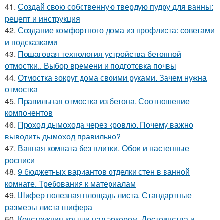
41.
Создай свою собственную твердую пудру для ванны:
рецепт и инструкция
42.
Создание комфортного дома из профлиста: советами
и подсказками
43.
Пошаговая технология устройства бетонной
отмостки.. Выбор времени и подготовка почвы
44.
Отмостка вокруг дома своими руками. Зачем нужна
отмостка
45.
Правильная отмостка из бетона. Соотношение
компонентов
46.
Проход дымохода через кровлю. Почему важно
выводить дымоход правильно?
47.
Ванная комната без плитки. Обои и настенные
росписи
48.
9 бюджетных вариантов отделки стен в ванной
комнате. Требования к материалам
49.
Шифер полезная площадь листа. Стандартные
размеры листа шифера
50.
Конструкция крыши над эркером. Достоинства и