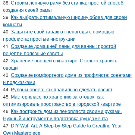
38.
Строим ленивую раму без станка: простой способ
создания своей рамы
39.
Как выбрать оптимальную ширину обоев для своей
комнаты
40.
Защитите свой гараж от непогоды с помощью
профлиста: простые инструкции
41.
Создание домашней пены для ванны: простой
рецепт и полезные советы
42.
Хранение овощей в квартире. Сколько хранить
овощи
43.
Создание комфортного дома из профлиста: советами
и подсказками
44.
Рулоны обоев: как правильно сделать расчет
45.
Мастер-класс по хранению заготовок: как
оптимизировать пространство в городской квартире
46.
Как построить дом из пенопласта своими руками.
Нужный инструмент и подготовка фундамента
47.
DIY Wall Art: A Step-by-Step Guide to Creating Your
Own Masterpiece