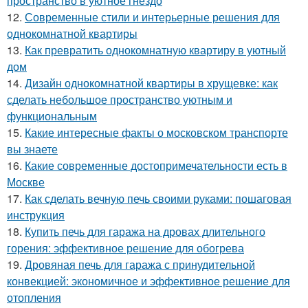
пространство в уютное гнездо
12.
Современные стили и интерьерные решения для
однокомнатной квартиры
13.
Как превратить однокомнатную квартиру в уютный
дом
14.
Дизайн однокомнатной квартиры в хрущевке: как
сделать небольшое пространство уютным и
функциональным
15.
Какие интересные факты о московском транспорте
вы знаете
16.
Какие современные достопримечательности есть в
Москве
17.
Как сделать вечную печь своими руками: пошаговая
инструкция
18.
Купить печь для гаража на дровах длительного
горения: эффективное решение для обогрева
19.
Дровяная печь для гаража с принудительной
конвекцией: экономичное и эффективное решение для
отопления