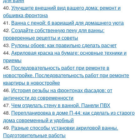
для ванн
40.
Улучшите внешний вид вашего дома: ремонт и
обшивка фронтона
41.
Ванна с пеной: 6 вариаций для домашнего уюта
42.
Создайте собственную пену для ванны:
проверенные рецепты и советы
43.
Рулоны обоев: как правильно сделать расчет
44.
Акриловая краска на бумаге: основные техники и
приемы
45.
Последовательность работ при ремонте в
новостройке. Последовательность работ при ремонте
квартиры в новостройке
46.
История резьбы на фронтонах фасадов: от
античности до современности
47.
Чем отделать стену в ванной. Панели ПВХ
48.
Перепланировка в доме П-44: как сделать из старого
дома современный и удобный
49.
Разные способы установки акриловой ванны.
Подготовительные работы