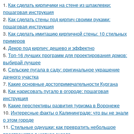
1.
Как сделать кирпичики на стене из шпаклевки:
пошаговая инструкция
2.
Как сделать стены под кирпич своими руками:
пошаговая инструкция
3.
Как сделать имитацию кирпичной стены: 10 стильных
примеров
4.
Декор под кирпич: дешево и эффектно
5.
Топ-16 лучших программ для проектирования домов:
выбирай лучшее
6.
Сельские пугала в саду: оригинальное украшение
дачного участка
7.
Какие основные достопримечательности Кургана
8.
Как нарисовать пугало в огороде: пошаговая
инструкция
9.
Какие перспективы развития туризма в Воронеже
10.
Интересные факты о Калининграде: что вы не знали
о этом городе
11.
Стильные однушки: как превратить небольшое