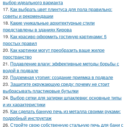
выбор идеального варианта
17.
Как выбрать цвет плинтуса для пола правильно:
советы и рекомендации
18.
Какие уникальные архитектурные стили
представлены в зданиях Кирова
19.
Как красиво оформить гостиную картинами: 5
простых правил
20.
Как картинки могут преобразить ваше жилое
пространство
21.
Подавление влаги: эффективные методы борьбы с
водой в подвале
22.
Подземная утопия: создание приямка в подвале
23.
Защитите окружающую среду: почему не стоит
выбрасывать пластиковые бутылки
24.
Выбор сетки для затирки шпаклевки: основные типы
и их характеристики
25.
Как сделать банную печь из металла своими руками:
подробный инструктаж
26.
Стройте свою собственную стальную печь для бани с