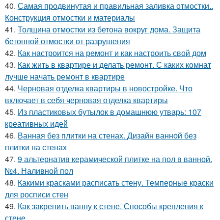
40.
Самая продвинутая и правильная заливка отмостки..
Конструкция отмостки и материалы
41.
Толщина отмостки из бетона вокруг дома. Защита
бетонной отмостки от разрушения
42.
Как настроится на ремонт и как настроить свой дом
43.
Как жить в квартире и делать ремонт. С каких комнат
лучше начать ремонт в квартире
44.
Черновая отделка квартиры в новостройке. Что
включает в себя черновая отделка квартиры
45.
Из пластиковых бутылок в домашнюю утварь: 107
креативных идей
46.
Ванная без плитки на стенах. Дизайн ванной без
плитки на стенах
47.
9 альтернатив керамической плитке на пол в ванной.
№4. Наливной пол
48.
Какими красками расписать стену. Темперные краски
для росписи стен
49.
Как закрепить ванну к стене. Способы крепления к
стене