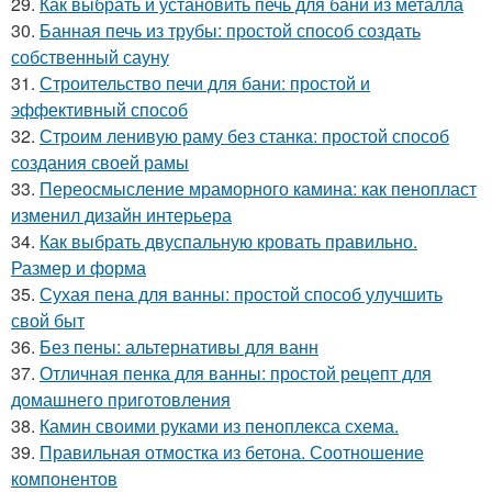
29.
Как выбрать и установить печь для бани из металла
30.
Банная печь из трубы: простой способ создать
собственный сауну
31.
Строительство печи для бани: простой и
эффективный способ
32.
Строим ленивую раму без станка: простой способ
создания своей рамы
33.
Переосмысление мраморного камина: как пенопласт
изменил дизайн интерьера
34.
Как выбрать двуспальную кровать правильно.
Размер и форма
35.
Сухая пена для ванны: простой способ улучшить
свой быт
36.
Без пены: альтернативы для ванн
37.
Отличная пенка для ванны: простой рецепт для
домашнего приготовления
38.
Камин своими руками из пеноплекса схема.
39.
Правильная отмостка из бетона. Соотношение
компонентов