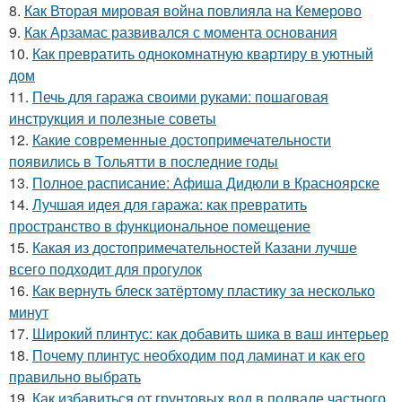
8.
Как Вторая мировая война повлияла на Кемерово
9.
Как Арзамас развивался с момента основания
10.
Как превратить однокомнатную квартиру в уютный
дом
11.
Печь для гаража своими руками: пошаговая
инструкция и полезные советы
12.
Какие современные достопримечательности
появились в Тольятти в последние годы
13.
Полное расписание: Афиша Дидюли в Красноярске
14.
Лучшая идея для гаража: как превратить
пространство в функциональное помещение
15.
Какая из достопримечательностей Казани лучше
всего подходит для прогулок
16.
Как вернуть блеск затёртому пластику за несколько
минут
17.
Широкий плинтус: как добавить шика в ваш интерьер
18.
Почему плинтус необходим под ламинат и как его
правильно выбрать
19.
Как избавиться от грунтовых вод в подвале частного