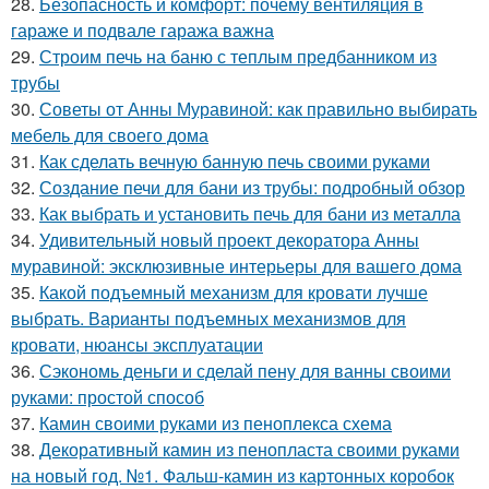
28.
Безопасность и комфорт: почему вентиляция в
гараже и подвале гаража важна
29.
Строим печь на баню с теплым предбанником из
трубы
30.
Советы от Анны Муравиной: как правильно выбирать
мебель для своего дома
31.
Как сделать вечную банную печь своими руками
32.
Создание печи для бани из трубы: подробный обзор
33.
Как выбрать и установить печь для бани из металла
34.
Удивительный новый проект декоратора Анны
муравиной: эксклюзивные интерьеры для вашего дома
35.
Какой подъемный механизм для кровати лучше
выбрать. Варианты подъемных механизмов для
кровати, нюансы эксплуатации
36.
Сэкономь деньги и сделай пену для ванны своими
руками: простой способ
37.
Камин своими руками из пеноплекса схема
38.
Декоративный камин из пенопласта своими руками
на новый год. №1. Фальш-камин из картонных коробок