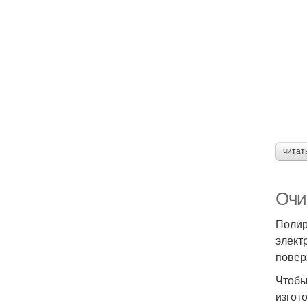
читат
Очи
Полир
элект
повер
Чтобы
изгот