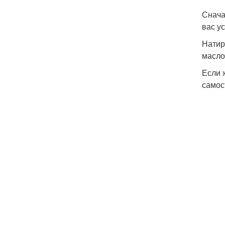
Снача
вас у
Натир
масло
Если 
самос