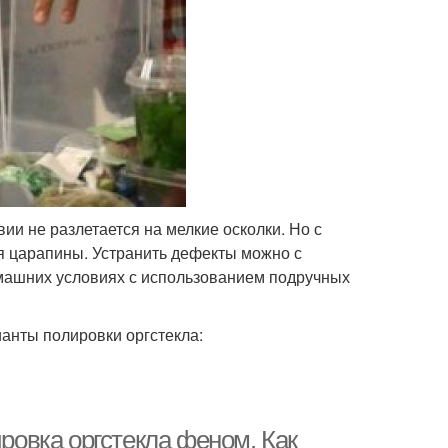
вии не разлетается на мелкие осколки. Но с
я царапины. Устранить дефекты можно с
машних условиях с использованием подручных
анты полировки оргстекла:
ировка оргстекла феном. Как