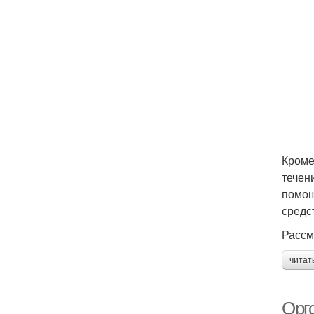
Кроме
течен
помощ
средс
Рассм
читат
Оргс