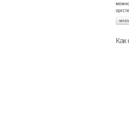
можно
оргст
читат
Как 