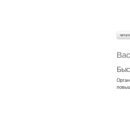
читат
Вас
Быс
Орган
повыш