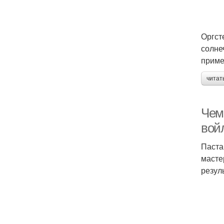
Оргст
солне
приме
читат
Чем
вой
Паста
масте
резул