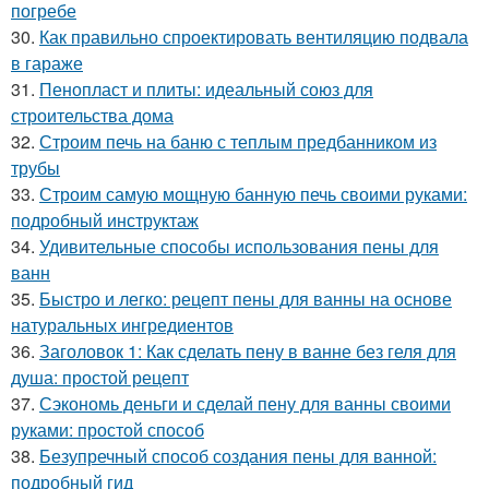
погребе
30.
Как правильно спроектировать вентиляцию подвала
в гараже
31.
Пенопласт и плиты: идеальный союз для
строительства дома
32.
Строим печь на баню с теплым предбанником из
трубы
33.
Строим самую мощную банную печь своими руками:
подробный инструктаж
34.
Удивительные способы использования пены для
ванн
35.
Быстро и легко: рецепт пены для ванны на основе
натуральных ингредиентов
36.
Заголовок 1: Как сделать пену в ванне без геля для
душа: простой рецепт
37.
Сэкономь деньги и сделай пену для ванны своими
руками: простой способ
38.
Безупречный способ создания пены для ванной:
подробный гид