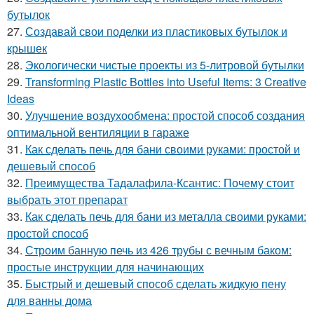
бутылок
27.
Создавай свои поделки из пластиковых бутылок и
крышек
28.
Экологически чистые проекты из 5-литровой бутылки
29.
Transforming Plastic Bottles into Useful Items: 3 Creative
Ideas
30.
Улучшение воздухообмена: простой способ создания
оптимальной вентиляции в гараже
31.
Как сделать печь для бани своими руками: простой и
дешевый способ
32.
Преимущества Тадалафила-Ксантис: Почему стоит
выбрать этот препарат
33.
Как сделать печь для бани из металла своими руками:
простой способ
34.
Строим банную печь из 426 трубы с вечным баком:
простые инструкции для начинающих
35.
Быстрый и дешевый способ сделать жидкую пену
для ванны дома