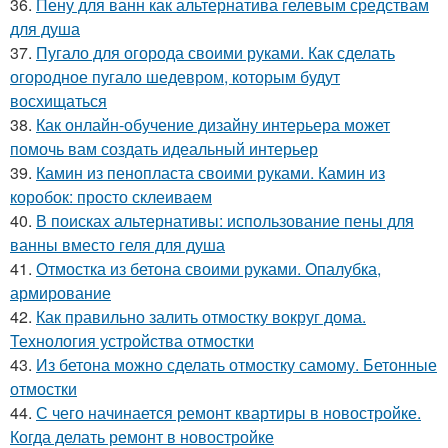
36.
Пену для ванн как альтернатива гелевым средствам
для душа
37.
Пугало для огорода своими руками. Как сделать
огородное пугало шедевром, которым будут
восхищаться
38.
Как онлайн-обучение дизайну интерьера может
помочь вам создать идеальный интерьер
39.
Камин из пенопласта своими руками. Камин из
коробок: просто склеиваем
40.
В поисках альтернативы: использование пены для
ванны вместо геля для душа
41.
Отмостка из бетона своими руками. Опалубка,
армирование
42.
Как правильно залить отмостку вокруг дома.
Технология устройства отмостки
43.
Из бетона можно сделать отмостку самому. Бетонные
отмостки
44.
С чего начинается ремонт квартиры в новостройке.
Когда делать ремонт в новостройке