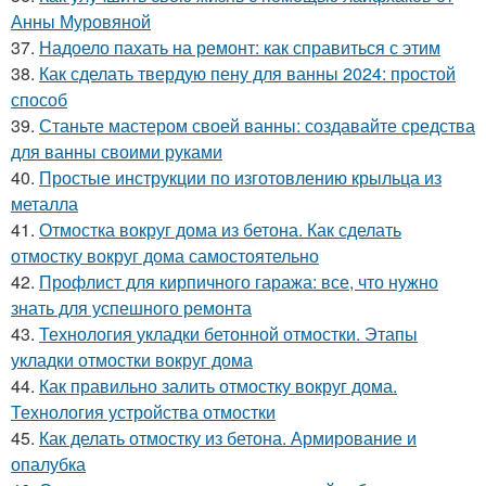
Анны Муровяной
37.
Надоело пахать на ремонт: как справиться с этим
38.
Как сделать твердую пену для ванны 2024: простой
способ
39.
Станьте мастером своей ванны: создавайте средства
для ванны своими руками
40.
Простые инструкции по изготовлению крыльца из
металла
41.
Отмостка вокруг дома из бетона. Как сделать
отмостку вокруг дома самостоятельно
42.
Профлист для кирпичного гаража: все, что нужно
знать для успешного ремонта
43.
Технология укладки бетонной отмостки. Этапы
укладки отмостки вокруг дома
44.
Как правильно залить отмостку вокруг дома.
Технология устройства отмостки
45.
Как делать отмостку из бетона. Армирование и
опалубка