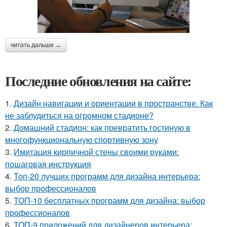
читать дальше →
Последние обновления на сайте:
1.
Дизайн навигации и ориентации в пространстве. Как
не заблудиться на огромном стадионе?
2.
Домашний стадион: как превратить гостиную в
многофункциональную спортивную зону
3.
Имитация кирпичной стены своими руками:
пошаговая инструкция
4.
Топ-20 лучших программ для дизайна интерьера:
выбор профессионалов
5.
ТОП-10 бесплатных программ для дизайна: выбор
профессионалов
6.
ТОП-9 приложений для дизайнеров интерьера: