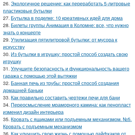
26.
Экологичное решение: как переработать 5-литровые
пластиковые бутылки
27.
Бутылка в поделке: 10 креативных идей для дома
28.
Билеты группы Анимация в Коломне: все, что нужно
знать о концерте
29.
Утилизация пятилитровой бутылки: от мусора к
искусству
30.
Из бутылки в игрушку: простой способ создать свою
игрушку
31.
Улучшите безопасность и функциональность вашего
гаража с помощью этой вытяжки
32.
Банная печь из трубы: простой способ создания
домашней баньки
33.
Как правильно составить чертежи печи для бани
34.
Переосмысление мраморного камина: как пенопласт
изменил дизайн интерьера
35.
Кровать с ящиками или подъемным механизмом. №5.
Кровать с подъемным механизмом
36.
Как улучшить свою жизнь с помощью лайфхаков от