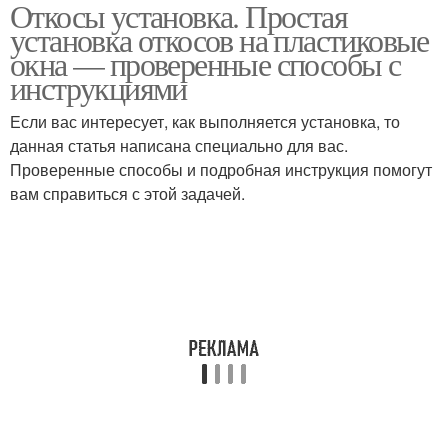
Откосы установка. Простая
Цены на пластиковые
Пластиковые отскосы
установка откосов на пластиковые
откосы
окна — проверенные способы с
инструкциями
Откосы из сэндвич-
Если вас интересует, как выполняется установка, то
Металлические откосы
панелей
данная статья написана специально для вас.
Проверенные способы и подробная инструкция помогут
вам справиться с этой задачей.
Наружные откосы
Откосы из металла
Откосы для
Откосы из пвх-панелей
пластиковых окон