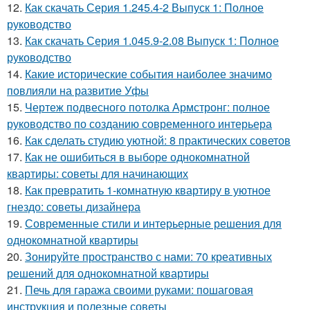
12.
Как скачать Серия 1.245.4-2 Выпуск 1: Полное
руководство
13.
Как скачать Серия 1.045.9-2.08 Выпуск 1: Полное
руководство
14.
Какие исторические события наиболее значимо
повлияли на развитие Уфы
15.
Чертеж подвесного потолка Армстронг: полное
руководство по созданию современного интерьера
16.
Как сделать студию уютной: 8 практических советов
17.
Как не ошибиться в выборе однокомнатной
квартиры: советы для начинающих
18.
Как превратить 1-комнатную квартиру в уютное
гнездо: советы дизайнера
19.
Современные стили и интерьерные решения для
однокомнатной квартиры
20.
Зонируйте пространство с нами: 70 креативных
решений для однокомнатной квартиры
21.
Печь для гаража своими руками: пошаговая
инструкция и полезные советы