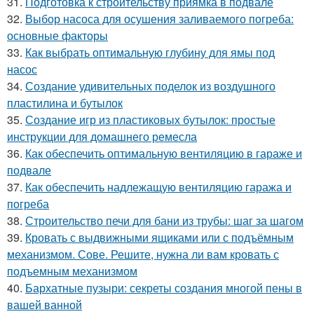
31.
Подготовка к строительству приямка в подвале
32.
Выбор насоса для осушения заливаемого погреба:
основные факторы
33.
Как выбрать оптимальную глубину для ямы под
насос
34.
Создание удивительных поделок из воздушного
пластилина и бутылок
35.
Создание игр из пластиковых бутылок: простые
инструкции для домашнего ремесла
36.
Как обеспечить оптимальную вентиляцию в гараже и
подвале
37.
Как обеспечить надлежащую вентиляцию гаража и
погреба
38.
Строительство печи для бани из трубы: шаг за шагом
39.
Кровать с выдвижными ящиками или с подъёмным
механизмом. Сове. Решите, нужна ли вам кровать с
подъемным механизмом
40.
Бархатные пузыри: секреты создания многой пены в
вашей ванной