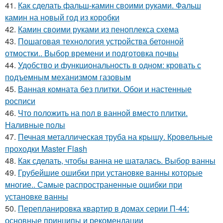
41.
Как сделать фальш-камин своими руками. Фальш
камин на новый год из коробки
42.
Камин своими руками из пеноплекса схема
43.
Пошаговая технология устройства бетонной
отмостки.. Выбор времени и подготовка почвы
44.
Удобство и функциональность в одном: кровать с
подъемным механизмом газовым
45.
Ванная комната без плитки. Обои и настенные
росписи
46.
Что положить на пол в ванной вместо плитки.
Наливные полы
47.
Печная металлическая труба на крышу. Кровельные
проходки Master Flash
48.
Как сделать, чтобы ванна не шаталась. Выбор ванны
49.
Грубейшие ошибки при установке ванны которые
многие.. Самые распространенные ошибки при
установке ванны
50.
Перепланировка квартир в домах серии П-44:
основные принципы и рекомендации