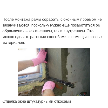
Пластиковые дюбели
Деревянные откосы
После монтажа рамы соработы с оконным проемом не
заканчиваются, поскольку нужно еще позаботиться об
Внутренние откосы
Откосы на окнах
обрамлении – как внешнем, так и внутреннем. Это
можно сделать разными способами, с помощью разных
материалов.
Оконные откосы
Отделка окна штукатурными откосами