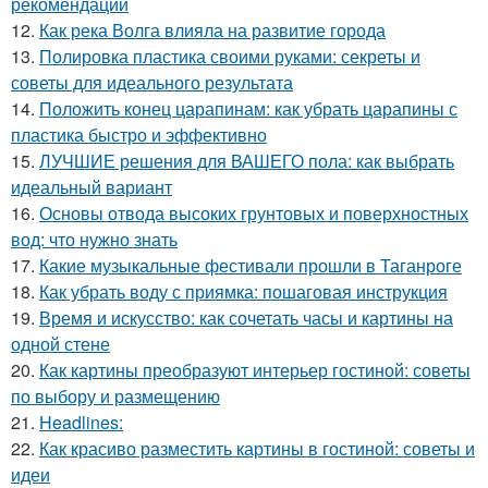
рекомендации
12.
Как река Волга влияла на развитие города
13.
Полировка пластика своими руками: секреты и
советы для идеального результата
14.
Положить конец царапинам: как убрать царапины с
пластика быстро и эффективно
15.
ЛУЧШИЕ решения для ВАШЕГО пола: как выбрать
идеальный вариант
16.
Основы отвода высоких грунтовых и поверхностных
вод: что нужно знать
17.
Какие музыкальные фестивали прошли в Таганроге
18.
Как убрать воду с приямка: пошаговая инструкция
19.
Время и искусство: как сочетать часы и картины на
одной стене
20.
Как картины преобразуют интерьер гостиной: советы
по выбору и размещению
21.
Headlines:
22.
Как красиво разместить картины в гостиной: советы и
идеи