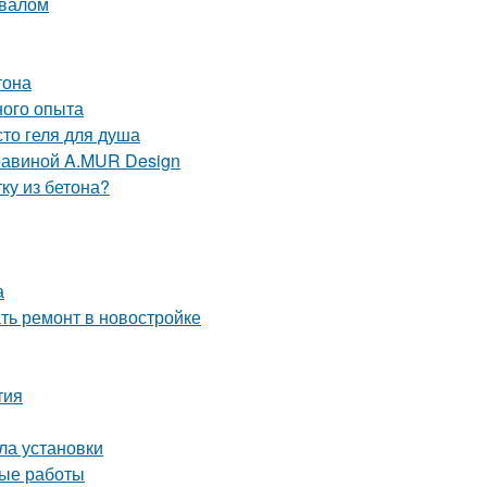
двалом
тона
ного опыта
то геля для душа
равиной A.MUR Design
ку из бетона?
а
ать ремонт в новостройке
тия
ла установки
ные работы