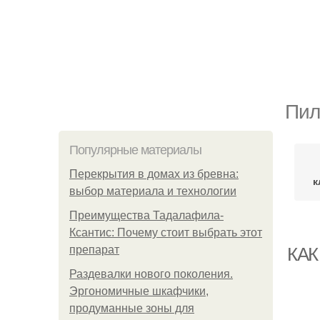
Пил
Популярные материалы
Перекрытия в домах из бревна:
к
выбор материала и технологии
Преимущества Тадалафила-
Ксантис: Почему стоит выбрать этот
препарат
КАК
Раздевалки нового поколения.
Эргономичные шкафчики,
продуманные зоны для