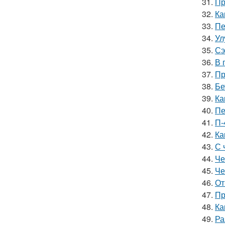
31.
Пр
32.
Ка
33.
Пе
34.
Ул
35.
Сэ
36.
В 
37.
Пр
38.
Бе
39.
Ка
40.
Пе
41.
П-
42.
Ка
43.
С 
44.
Че
45.
Че
46.
От
47.
Пр
48.
Ка
49.
Ра