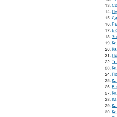
13.
Со
14.
Пу
15.
Ди
16.
Ра
17.
Бю
18.
Зо
19.
Ка
20.
Ка
21.
По
22.
То
23.
Ка
24.
По
25.
Ка
26.
В 
27.
Ка
28.
Ка
29.
Ка
30.
Ка