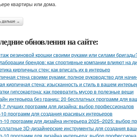
ьере квартиры или дома.
ь дальше →
ледние обновления на сайте:
таж резиновой крошки своими руками или силами бригады?
лаборации брендов: как спортивные компании влияют на д
етика кирпичных стен: как вписать их в интерьер
пичная стена своими руками: полное руководство для нач
ая кирпичная стена: изысканность и стиль в вашем интерье
атки гипсокартона: как превратить мусор в полезные вещи
айн интерьера без границ: 20 бесплатных программ для ва
-7 лучших программ для дизайна: выбор профессионалов
-10 программ для создания красивых интерьеров
п-10 программ для дизайна интерьера 2025–2025: выбор 
сплатные 3D-дизайнерские инструменты для создания ваш
п-10 программ для дизайна интерьера: выбор профессиона