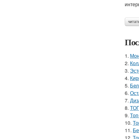
интер
читат
Пос
1.
Мон
2.
Кол
3.
Эст
4.
Кир
5.
Бел
6.
Ост
7.
Диз
8.
ТОП
9.
Топ
10.
То
11.
Бе
12.
То