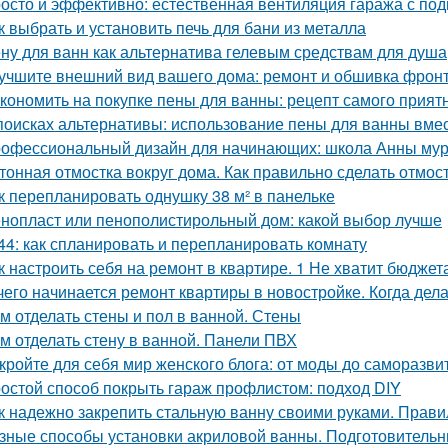
осто и эффективно: естественная вентиляция гаража с по
к выбрать и установить печь для бани из металла
ну для ванн как альтернатива гелевым средствам для душа
учшите внешний вид вашего дома: ремонт и обшивка фрон
кономить на покупке пены для ванны: рецепт самого прият
поисках альтернативы: использование пены для ванны вмес
офессиональный дизайн для начинающих: школа Анны му
тонная отмостка вокруг дома. Как правильно сделать отмост
к перепланировать однушку 38 м² в панельке
нопласт или пенополистирольный дом: какой выбор лучше
44: как спланировать и перепланировать комнату
к настроить себя на ремонт в квартире. 1 Не хватит бюджет
чего начинается ремонт квартиры в новостройке. Когда дел
м отделать стены и пол в ванной. Стены
м отделать стену в ванной. Панели ПВХ
кройте для себя мир женского блога: от моды до саморазви
остой способ покрыть гараж профлистом: подход DIY
к надежно закрепить стальную ванну своими руками. Прави
зные способы установки акриловой ванны. Подготовитель