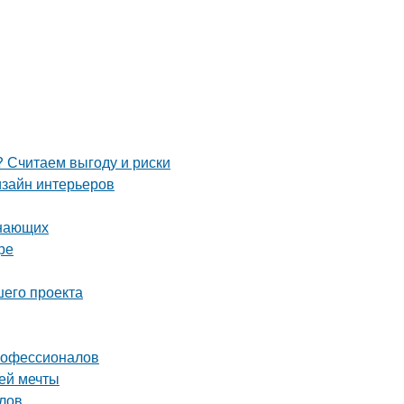
 Считаем выгоду и риски
изайн интерьеров
инающих
ре
шего проекта
профессионалов
ей мечты
лов