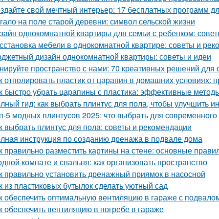
здайте свой мечтный интерьер: 17 бесплатных программ д
гало на поле старой деревни: символ сельской жизни
зайн однокомнатной квартиры для семьи с ребенком: совет
сстановка мебели в однокомнатной квартире: советы и ре
джетный дизайн однокомнатной квартиры: советы и идеи
нируйте пространство с нами: 70 креативных решений для
к отполировать пластик от царапин в домашних условиях:
к быстро убрать царапины с пластика: эффективные метод
лный гид: как выбрать плинтус для пола, чтобы улучшить и
п-5 модных плинтусов 2025: что выбрать для современного
к выбрать плинтус для пола: советы и рекомендации
лная инструкция по созданию дренажа в подвале дома
к правильно разместить картины на стене: основные прави
одной комнате и спальня: как организовать пространство
к правильно установить дренажный приямок в насосной
к из пластиковых бутылок сделать уютный сад
к обеспечить оптимальную вентиляцию в гараже с подвало
к обеспечить вентиляцию в погребе в гараже