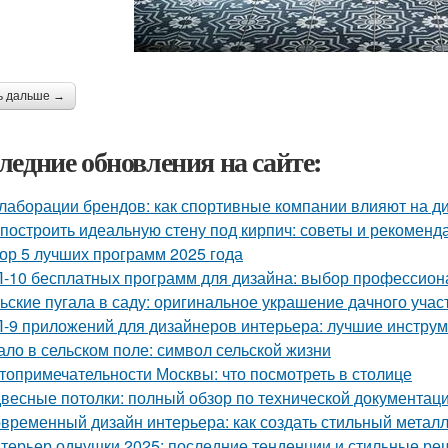
ь дальше →
ледние обновления на сайте:
лаборации брендов: как спортивные компании влияют на д
 построить идеальную стену под кирпич: советы и рекоменд
ор 5 лучших программ 2025 года
-10 бесплатных программ для дизайна: выбор профессион
ьские пугала в саду: оригинальное украшение дачного учас
-9 приложений для дизайнеров интерьера: лучшие инструм
ало в сельском поле: символ сельской жизни
топримечательности Москвы: что посмотреть в столице
весные потолки: полный обзор по технической документац
временный дизайн интерьера: как создать стильный метал
терьер однушки 2025: последние тенденции и стильные р