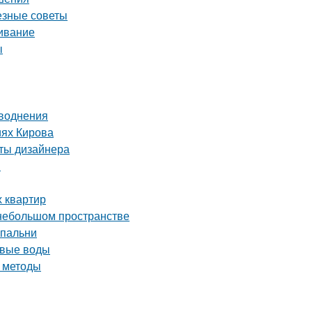
езные советы
живание
ы
аводнения
иях Кирова
еты дизайнера
и
х квартир
 небольшом пространстве
спальни
овые воды
и методы