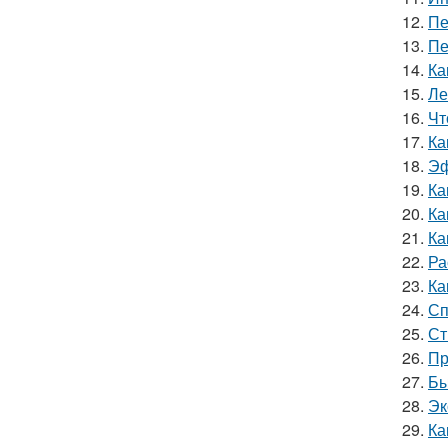
12.
Пе
13.
Пе
14.
Ка
15.
Ле
16.
Чт
17.
Ка
18.
Эф
19.
Ка
20.
Ка
21.
Ка
22.
Ра
23.
Ка
24.
Сп
25.
Ст
26.
Пр
27.
Бы
28.
Эк
29.
Ка