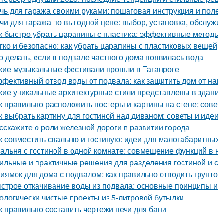
чь для гаража своими руками: пошаговая инструкция и пол
чи для гаража по выгодной цене: выбор, установка, обслу
к быстро убрать царапины с пластика: эффективные метод
гко и безопасно: как убрать царапины с пластиковых вещей
о делать, если в подвале частного дома появилась вода
кие музыкальные фестивали прошли в Таганроге
фективный отвод воды от подвала: как защитить дом от н
кие уникальные архитектурные стили представлены в здан
к правильно расположить постеры и картины на стене: сов
к выбрать картину для гостиной над диваном: советы и иде
сскажите о роли железной дороги в развитии города
к совместить спальню и гостиную: идеи для малогабаритны
альня с гостиной в одной комнате: совмещение функций в
ильные и практичные решения для разделения гостиной и 
иямок для дома с подвалом: как правильно отводить грунт
строе откачивание воды из подвала: основные принципы 
ологически чистые проекты из 5-литровой бутылки
к правильно составить чертежи печи для бани