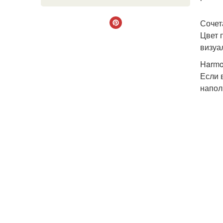
Сочет
Цвет 
визуа
Harm
Если 
напол