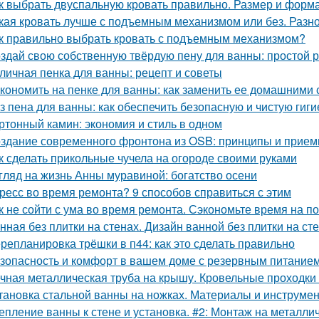
к выбрать двуспальную кровать правильно. Размер и форм
кая кровать лучше с подъемным механизмом или без. Разн
к правильно выбрать кровать с подъемным механизмом?
здай свою собственную твёрдую пену для ванны: простой 
личная пенка для ванны: рецепт и советы
кономить на пенке для ванны: как заменить ее домашними
з пена для ванны: как обеспечить безопасную и чистую гиги
ртонный камин: экономия и стиль в одном
здание современного фронтона из OSB: принципы и прие
к сделать прикольные чучела на огороде своими руками
гляд на жизнь Анны муравиной: богатство осени
ресс во время ремонта? 9 способов справиться с этим
к не сойти с ума во время ремонта. Сэкономьте время на п
нная без плитки на стенах. Дизайн ванной без плитки на ст
репланировка трёшки в п44: как это сделать правильно
зопасность и комфорт в вашем доме с резервным питание
чная металлическая труба на крышу. Кровельные проходки 
тановка стальной ванны на ножках. Материалы и инструме
епление ванны к стене и установка. #2: Монтаж на металли