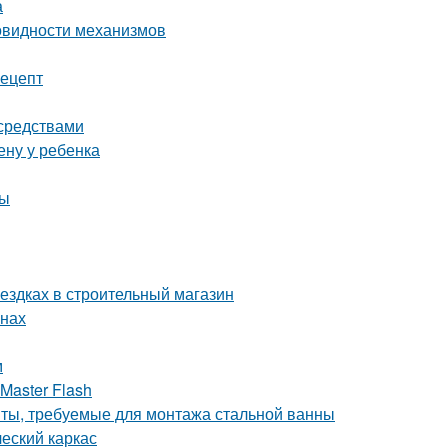
а
овидности механизмов
рецепт
 средствами
ену у ребенка
мы
оездках в строительный магазин
енах
м
Master Flash
нты, требуемые для монтажа стальной ванны
ческий каркас