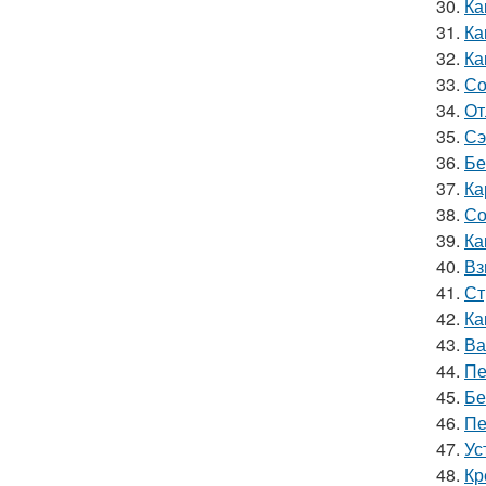
30.
Ка
31.
Ка
32.
Ка
33.
Со
34.
От
35.
Сэ
36.
Бе
37.
Ка
38.
Со
39.
Ка
40.
Вз
41.
Ст
42.
Ка
43.
Ва
44.
Пе
45.
Бе
46.
Пе
47.
Ус
48.
Кр