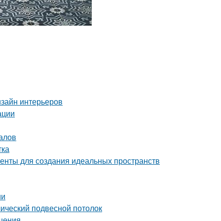
изайн интерьеров
ации
алов
тка
енты для создания идеальных пространств
ии
лический подвесной потолок
ешения