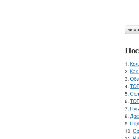
читат
Пос
1.
Кол
2.
Как
3.
Обз
4.
ТОП
5.
Сел
6.
ТОП
7.
Пуг
8.
Дос
9.
Под
10.
Со
11.
Ин