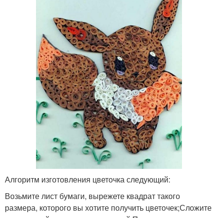
Поделки из соленого
Поделки для учеников
теста
Поделка из мусора
Поделки из бутылок
Поделки с детьми
Поделки из втулки
Алгоритм изготовления цветочка следующий:
Поделки из картона
Всевозможные поделки
Возьмите лист бумаги, вырежете квадрат такого
размера, которого вы хотите получить цветочек;Сложите