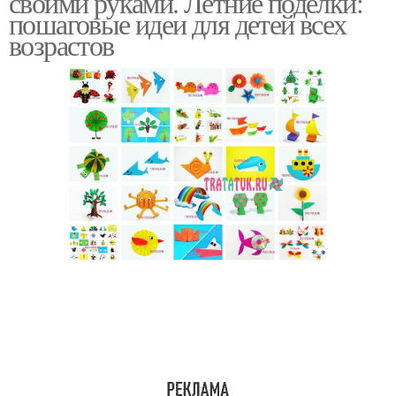
своими руками. Летние поделки:
пошаговые идеи для детей всех
возрастов
Поделки на тему
Разные поделки
Зимние поделки
Поделки из картона
Поделки из цветной
Поделки из подручного
бумаги
материала
Поделки из подручных
Эксклюзивные поделки
средств