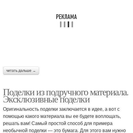
Поделки для дачи
Детские поделки
Поделка для мальчиков
Всевозможные поделки
читать дальше →
Поделки для детского
Осенние поделки
сада
Поделки из подручного материала.
Эксклюзивные поделки
Оригинальность поделки заключается в идее, а вот с
Сложные поделки
Поделки для школы
помощью какого материала вы ее будете воплощать,
решать вам! Самый простой способ для примера
необычной поделки — это бумага. Для этого вам нужно