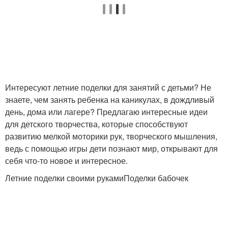
Поделки из природного
Красивые поделки
материала
Интересуют летние поделки для занятий с детьми? Не
Поделки для малышей
Лёгкие поделки
знаете, чем занять ребенка на каникулах, в дождливый
день, дома или лагере? Предлагаю интересные идеи
для детского творчества, которые способствуют
развитию мелкой моторики рук, творческого мышления,
Поделки из подручных
Поделки из разных
ведь с помощью игры дети познают мир, открывают для
материалов
материалов
себя что-то новое и интересное.
Летние поделки своими рукамиПоделки бабочек
Поделки на кухню
Полезные поделки