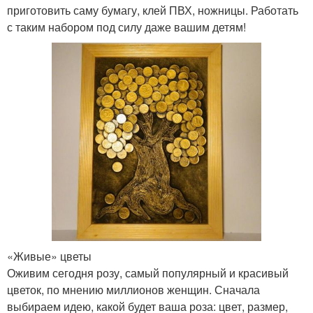
приготовить саму бумагу, клей ПВХ, ножницы. Работать
с таким набором под силу даже вашим детям!
Весенние поделки
Поделки для ребенка
Поделки для
Поделки из пластилина
девятилеток
Бумажные поделки
Поделки для мальчиков
Материалы для
Пальчиковые поделки
«Живые» цветы
поделок
Оживим сегодня розу, самый популярный и красивый
цветок, по мнению миллионов женщин. Сначала
выбираем идею, какой будет ваша роза: цвет, размер,