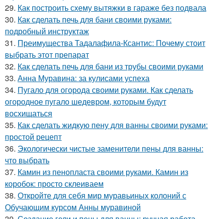
29.
Как построить схему вытяжки в гараже без подвала
30.
Как сделать печь для бани своими руками:
подробный инструктаж
31.
Преимущества Тадалафила-Ксантис: Почему стоит
выбрать этот препарат
32.
Как сделать печь для бани из трубы своими руками
33.
Анна Муравина: за кулисами успеха
34.
Пугало для огорода своими руками. Как сделать
огородное пугало шедевром, которым будут
восхищаться
35.
Как сделать жидкую пену для ванны своими руками:
простой рецепт
36.
Экологически чистые заменители пены для ванны:
что выбрать
37.
Камин из пенопласта своими руками. Камин из
коробок: просто склеиваем
38.
Откройте для себя мир муравьиных колоний с
Обучающим курсом Анны муравиной
39.
Создание гели и пены для ванны: ручная работа