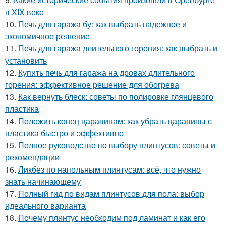
в XIX веке
10.
Печь для гаража бу: как выбрать надежное и
экономичное решение
11.
Печь для гаража длительного горения: как выбрать и
установить
12.
Купить печь для гаража на дровах длительного
горения: эффективное решение для обогрева
13.
Как вернуть блеск: советы по полировке глянцевого
пластика
14.
Положить конец царапинам: как убрать царапины с
пластика быстро и эффективно
15.
Полное руководство по выбору плинтусов: советы и
рекомендации
16.
Ликбез по напольным плинтусам: всё, что нужно
знать начинающему
17.
Полный гид по видам плинтусов для пола: выбор
идеального варианта
18.
Почему плинтус необходим под ламинат и как его