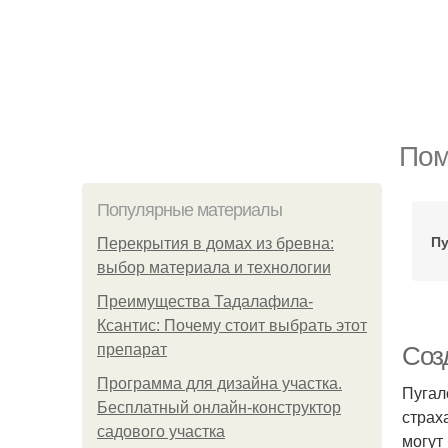
Пом
Популярные материалы
Пу
Перекрытия в домах из бревна:
выбор материала и технологии
Преимущества Тадалафила-
Ксантис: Почему стоит выбрать этот
препарат
Соз
Программа для дизайна участка.
Пугал
Бесплатный онлайн-конструктор
страх
садового участка
могут