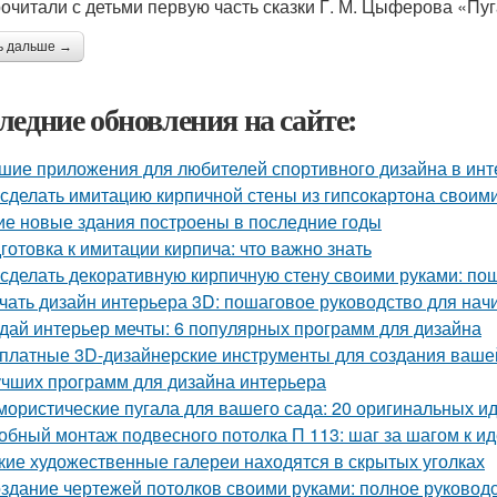
очитали с детьми первую часть сказки Г. М. Цыферова «Пуг
ь дальше →
ледние обновления на сайте:
шие приложения для любителей спортивного дизайна в инт
 сделать имитацию кирпичной стены из гипсокартона своим
ие новые здания построены в последние годы
готовка к имитации кирпича: что важно знать
 сделать декоративную кирпичную стену своими руками: по
чать дизайн интерьера 3D: пошаговое руководство для на
дай интерьер мечты: 6 популярных программ для дизайна
платные 3D-дизайнерские инструменты для создания ваше
учших программ для дизайна интерьера
ористические пугала для вашего сада: 20 оригинальных и
обный монтаж подвесного потолка П 113: шаг за шагом к и
кие художественные галереи находятся в скрытых уголках
здание чертежей потолков своими руками: полное руковод