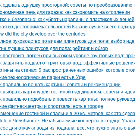
к сделать однушку просторной: советы по преобразованию 
ономичная печь для гаража: как сэкономить на отоплении
гко и безопасно: как убрать царапины с пластиковых вещей
кая из достопримечательностей Казани лучше всего подход
w did the city develop over the centuries
лное руководство по видам плинтусов для пола: выбор иде
п-8 лучших плинтусов для пола: рейтинг и обзор
к построить погреб при высоком уровне грунтовых вод: пра
к защитить подвал от грунтовых вод: эффективные решени
ртины на стенах: 5 распространенных ошибок, которые стои
кие технологические парки есть в Уфе
к правильно вешать картины: советы и рекомендации
к выбрать картину для гостиной над диваном: советы и иде
к правильно подобрать и повесить картины: полное руково
кие фитнес-центры и спортзалы есть в городе
вмещение гостиной и спальни в 20 кв. метров: как это сдел
loto в Челябинске: Незабываемые концерты в сердце Урал
сос для откачки воды из подвала: все, что нужно знать о в
тьяна Буланова: Москва, моя страсть