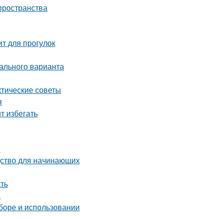
пространства
ит для прогулок
ального варианта
ктические советы
я
т избегать
и
дство для начинающих
ать
а
ыборе и использовании