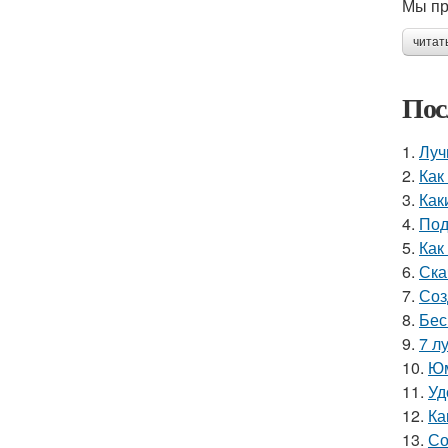
Мы пр
читат
Пос
1.
Луч
2.
Как
3.
Как
4.
Под
5.
Как
6.
Ска
7.
Соз
8.
Бес
9.
7 л
10.
Юм
11.
Уд
12.
Ка
13.
Со