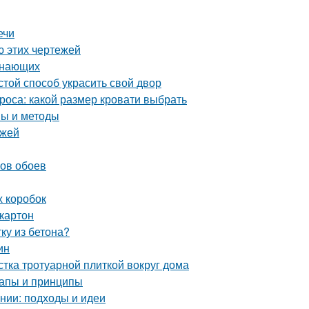
ечи
ю этих чертежей
инающих
той способ украсить свой двор
роса: какой размер кровати выбрать
пы и методы
ежей
нов обоев
х коробок
картон
ку из бетона?
ин
стка тротуарной плиткой вокруг дома
тапы и принципы
нии: подходы и идеи