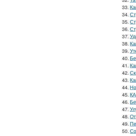
33.
Ка
34.
Ст
35.
Ст
36.
Ст
37.
Уд
38.
Ка
39.
Ут
40.
Бе
41.
Ка
42.
Ск
43.
Ка
44.
Но
45.
КА
46.
Бе
47.
Ул
48.
От
49.
Пе
50.
Со