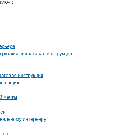
ало» :
ерьере
и руками: пошаговая инструкция
шаговая инструкция
чинающих
й мечты
дей
деальному интерьеру
ство