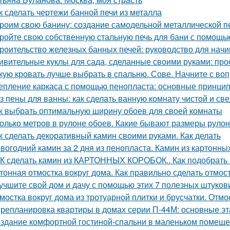
к сделать чертежи банной печи из металла
роим свою банину: создание самодельной металлической п
ройте свою собственную стальную печь для бани с помощь
роительство железных банных печей: руководство для нач
ивительные куклы для сада, сделанные своими руками: прос
кую кровать лучше выбрать в спальню. Сове. Начните с воп
епление каркаса с помощью пенопласта: основные принци
з пены для ванны: как сделать ванную комнату чистой и св
к выбрать оптимальную ширину обоев для своей комнаты
олько метров в рулоне обоев. Какие бывают размеры руло
к сделать декоративный камин своими руками. Как делать
вогодний камин за 2 дня из пенопласта. Камин из картонны
К сделать камин из КАРТОННЫХ КОРОБОК.. Как подобрать 
тонная отмостка вокруг дома. Как правильно сделать отмост
учшите свой дом и дачу с помощью этих 7 полезных штуков
мостка вокруг дома из тротуарной плитки и брусчатки. Отмо
репланировка квартиры в домах серии П-44М: основные э
здание комфортной гостиной-спальни в маленьком помеще