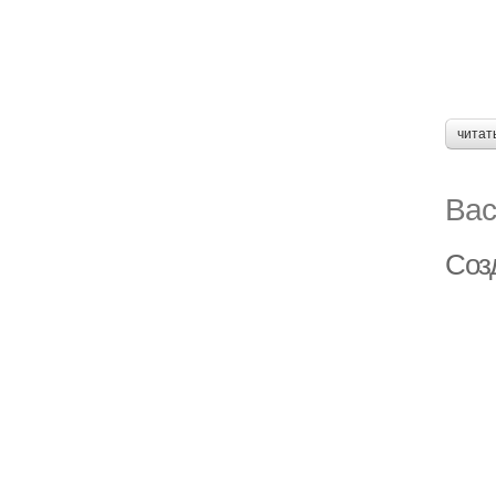
читат
Вас
Соз