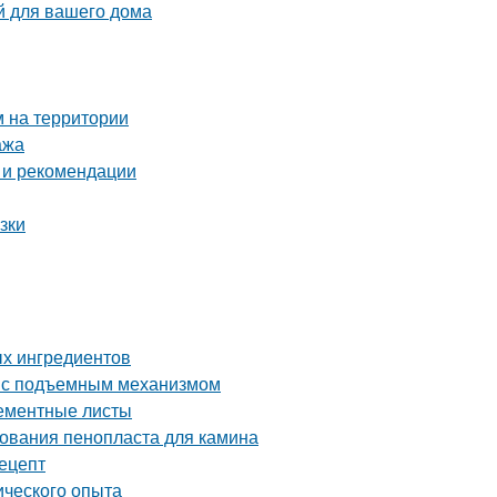
й для вашего дома
м на территории
ажа
 и рекомендации
зки
ых ингредиентов
ь с подъемным механизмом
цементные листы
ования пенопласта для камина
рецепт
ического опыта