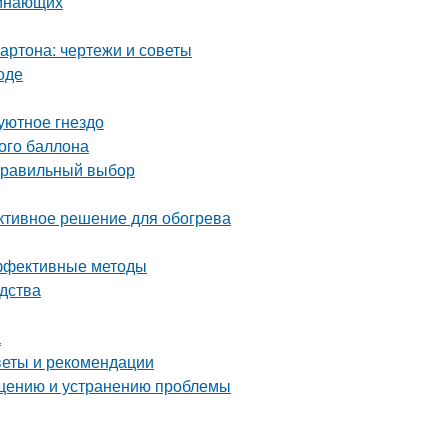
чинающих
артона: чертежи и советы
оде
уютное гнездо
вого баллона
 правильный выбор
ективное решение для обогрева
эффективные методы
дства
а
оветы и рекомендации
ращению и устранению проблемы