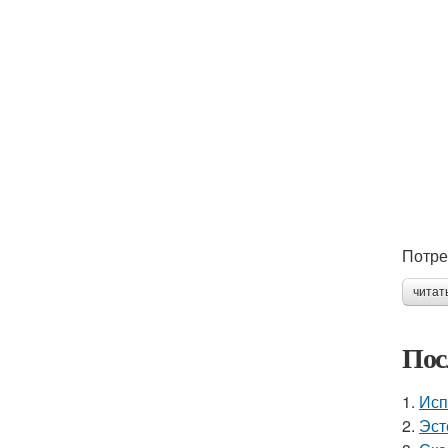
Потре
читат
Пос
1.
Исп
2.
Эст