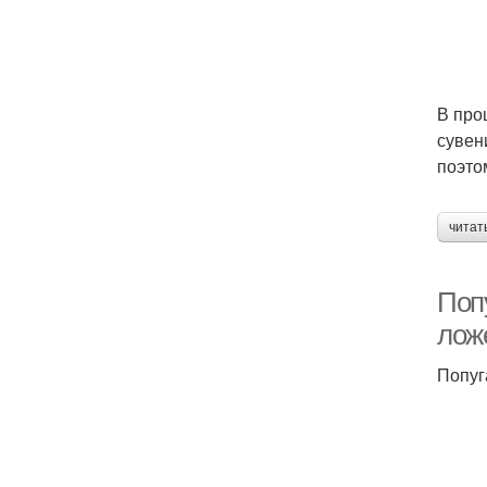
В про
сувен
поэто
читат
Поп
лож
Попуг