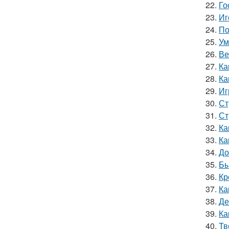
22.
Го
23.
Иг
24.
По
25.
Ум
26.
Ве
27.
Ка
28.
Ка
29.
Иг
30.
Ст
31.
Ст
32.
Ка
33.
Ка
34.
До
35.
Бы
36.
Кр
37.
Ка
38.
Де
39.
Ка
40.
Тв