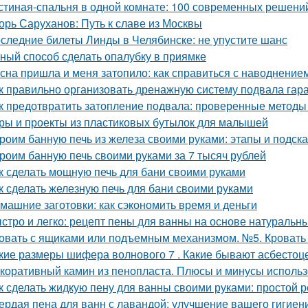
стиная-спальня в одной комнате: 100 современных решени
орь Саруханов: Путь к славе из Москвы
следние билеты Линды в Челябинске: не упустите шанс
ный способ сделать опалубку в приямке
сна пришла и меня затопило: как справиться с наводнение
к правильно организовать дренажную систему подвала гар
к предотвратить затопление подвала: проверенные методы
ры и проекты из пластиковых бутылок для малышей
роим банную печь из железа своими руками: этапы и подска
роим банную печь своими руками за 7 тысяч рублей
к сделать мощную печь для бани своими руками
к сделать железную печь для бани своими руками
машние заготовки: как сэкономить время и деньги
стро и легко: рецепт пены для ванны на основе натуральн
овать с ящиками или подъемным механизмом. №5. Кроват
кие размеры шифера волнового 7 . Какие бывают асбесто
коративный камин из пенопласта. Плюсы и минусы использ
к сделать жидкую пену для ванны своими руками: простой 
ердая пена для ванн с лавандой: улучшение вашего гигиен