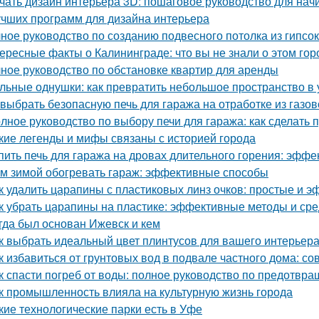
чать дизайн интерьера 3D: пошаговое руководство для на
учших программ для дизайна интерьера
ное руководство по созданию подвесного потолка из гипсок
ересные факты о Калининграде: что вы не знали о этом гор
ное руководство по обстановке квартир для аренды
льные однушки: как превратить небольшое пространство в 
 выбрать безопасную печь для гаража на отработке из газо
лное руководство по выбору печи для гаража: как сделать
кие легенды и мифы связаны с историей города
пить печь для гаража на дровах длительного горения: эфф
м зимой обогревать гараж: эффективные способы
к удалить царапины с пластиковых линз очков: простые и 
к убрать царапины на пластике: эффективные методы и сре
гда был основан Ижевск и кем
к выбрать идеальный цвет плинтусов для вашего интерьер
к избавиться от грунтовых вод в подвале частного дома: с
к спасти погреб от воды: полное руководство по предотв
к промышленность влияла на культурную жизнь города
кие технологические парки есть в Уфе