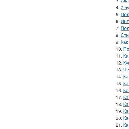
3.
Ска
4.
7 л
5.
Пол
6.
Инт
7.
Пол
8.
Сти
9.
Как
10.
По
11.
Ка
12.
Ку
13.
Че
14.
Ка
15.
Ка
16.
Ко
17.
Ка
18.
Ка
19.
Ка
20.
Ка
21.
Ка