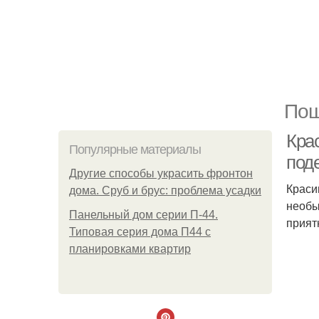
Пош
Кра
Популярные материалы
поде
Другие способы украсить фронтон
Краси
дома. Сруб и брус: проблема усадки
необы
Панельный дом серии П-44.
прият
Типовая серия дома П44 с
планировками квартир