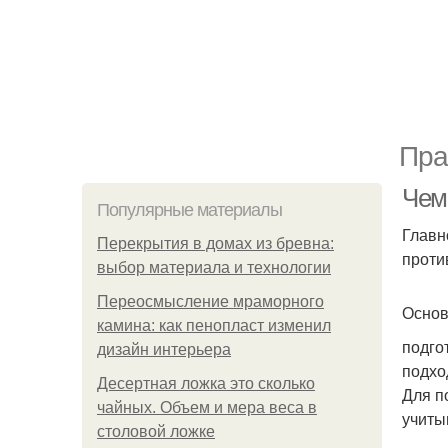
Пра
Чем
Популярные материалы
Главн
Перекрытия в домах из бревна:
проти
выбор материала и технологии
Переосмысление мраморного
Основ
камина: как пенопласт изменил
подго
дизайн интерьера
подхо
Десертная ложка это сколько
Для п
чайных. Объем и мера веса в
учиты
столовой ложке