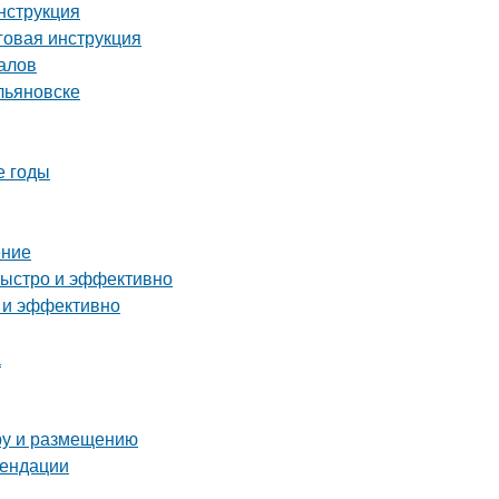
нструкция
аговая инструкция
алов
льяновске
е годы
ение
быстро и эффективно
о и эффективно
а
ору и размещению
мендации