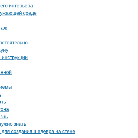
шего интерьера
кружающей среде
таж
мостоятельно
ауну
 инструкции
анной
риемы
ь
ать
тона
изнь
нужно знать
ь для создания шедевра на стене