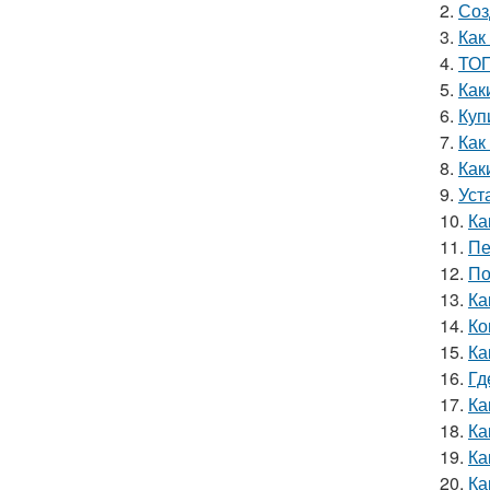
2.
Соз
3.
Как
4.
ТОП
5.
Как
6.
Куп
7.
Как
8.
Как
9.
Уст
10.
Ка
11.
Пе
12.
По
13.
Ка
14.
Ко
15.
Ка
16.
Гд
17.
Ка
18.
Ка
19.
Ка
20.
Ка