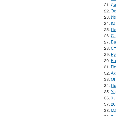
21.
Ди
22.
Эк
23.
Из
24.
Ка
25.
Пе
26.
Ст
27.
Ба
28.
Ст
29.
Ру
30.
Ба
31.
Пе
32.
Ак
33.
ОГ
34.
Пр
35.
Ул
36.
9 
37.
20
38.
Ма