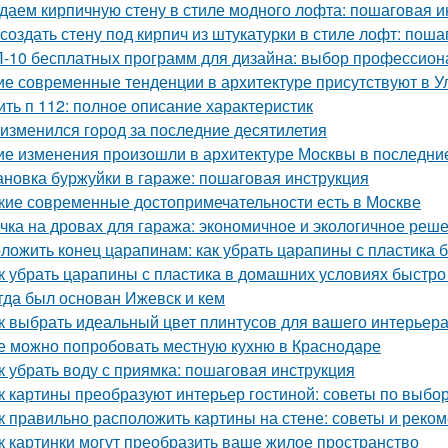
даем кирпичную стену в стиле модного лофта: пошаговая и
 создать стену под кирпич из штукатурки в стиле лофт: пош
-10 бесплатных программ для дизайна: выбор профессион
ие современные тенденции в архитектуре присутствуют в У
ить п 112: полное описание характеристик
 изменился город за последние десятилетия
ие изменения произошли в архитектуре Москвы в последни
ановка буржуйки в гараже: пошаговая инструкция
кие современные достопримечательности есть в Москве
чка на дровах для гаража: экономичное и экологичное реш
ложить конец царапинам: как убрать царапины с пластика 
к убрать царапины с пластика в домашних условиях быстр
гда был основан Ижевск и кем
к выбрать идеальный цвет плинтусов для вашего интерьер
е можно попробовать местную кухню в Краснодаре
к убрать воду с приямка: пошаговая инструкция
к картины преобразуют интерьер гостиной: советы по выб
к правильно расположить картины на стене: советы и реко
к картинки могут преобразить ваше жилое пространство