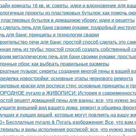
зайн комнаты 16 кв. м: советы, идеи и вдохновение для ва
ологичные проекты из пластиковых бутылок: как помочь о
 пластиковых бутылок в домашнюю уборку: идеи и рецепты
к сделать печь для бани своими руками: подробный инструк
чь для бани: принципы и технологии сварки
роительство печи для бани: простой способ сделать это са
нная печь из трубы: простой способ создать собственный с
роим металлическую печь для бани своими руками: простые
лонные обои: как выбрать правильные размеры
рхатные пузыри: секреты создания многой пены в вашей в
ределка новостройки: основные этапы чернового ремонта
риловые краски для росписи стен: основные принципы и п
ОРОДНОЕ пугало в ЖИВОПИСИ: История и современност
остой рецепт домашней пены для ванны: все, что нужно зн
учшите внешний вид вашего дома: ремонт и обшивка фрон
лучших и худших вещей, которые могут повлиять на вашу ж
0+ Бесплатные пугало & Пугать изображения: Все, что вам 
териалы и виды исполнения росписей: все, что нужно знат