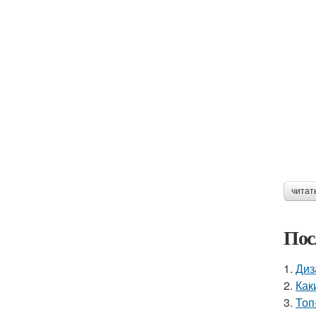
читат
Пос
1.
Диз
2.
Как
3.
Топ