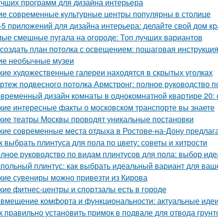
учших программ для дизайна интерьера
ие современные культурные центры популярны в столице
-5 приложений для дизайна интерьера: делайте свой дом к
ые смешные пугала на огороде: Топ лучших вариантов
 создать план потолка с освещением: пошаговая инструкци
ие необычные музеи
кие художественные галереи находятся в скрытых уголках
ртеж подвесного потолка Армстронг: полное руководство 
временный дизайн комнаты в однокомнатной квартире 20: с
кие интересные факты о московском транспорте вы знаете
кие театры Москвы проводят уникальные постановки
кие современные места отдыха в Ростове-на-Дону предлаг
к выбрать плинтуса для пола по цвету: советы и хитрости
лное руководство по видам плинтусов для пола: выбор иде
польный плинтус: как выбрать идеальный вариант для ваш
кие сувениры можно привезти из Кирова
кие фитнес-центры и спортзалы есть в городе
вмещение комфорта и функциональности: актуальные идеи
к правильно установить примок в подвале для отвода грун