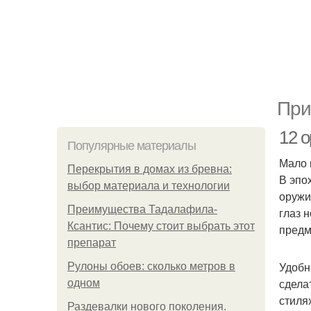
При
12 
Популярные материалы
Мало 
Перекрытия в домах из бревна:
В эпо
выбор материала и технологии
оружи
Преимущества Тадалафила-
глаз 
Ксантис: Почему стоит выбрать этот
предм
препарат
Удобн
Рулоны обоев: сколько метров в
сдела
одном
стиля
Раздевалки нового поколения.