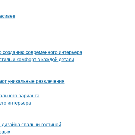
расивее
я
по созданию современного интерьера
тиль и комфорт в каждой детали
ают уникальные развлечения
ального варианта
его интерьера
 дизайна спальни-гостиной
товых