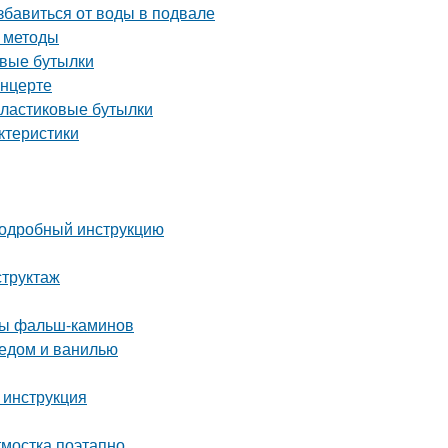
бавиться от воды в подвале
и методы
овые бутылки
онцерте
пластиковые бутылки
ктеристики
 подробный инструкцию
структаж
ды фальш-каминов
медом и ванилью
 инструкция
тмостка поэтапно