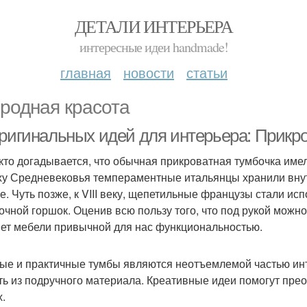
ДЕТАЛИ ИНТЕРЬЕРА
интересные идеи handmade!
главная
новости
статьи
родная красота
оригинальных идей для интерьера: Прикр
кто догадывается, что обычная прикроватная тумбочка име
ху Средневековья темпераментные итальянцы хранили внут
е. Чуть позже, к VIII веку, щепетильные французы стали ис
ночной горшок. Оценив всю пользу того, что под рукой можн
ет мебели привычной для нас функциональностью.
ые и практичные тумбы являются неотъемлемой частью инт
ть из подручного материала. Креативные идеи помогут пр
х.