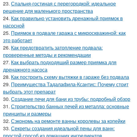
23.
Спальня-гостиная с перегородкой: идеальное
решение для маленького пространства
24.
Как правильно установить дренажный приямок в
насосной
25.
Приямок в подвале гаража с микроскважиной: как
это работает
26.
Как предотвратить затопление подвала:
проверенные методы и рекомендации
27.
Как выбрать подходящий размер приямка для
дренажного насоса
28.
Как построить схему вытяжки в гараже без подвала
29.
Преимущества Тадалафила-Ксантис: Почему стоит
выбрать этот препарат
30.
Создание печи для бани из трубы: подробный обзор
31.
Строительство банных печей из металла: основные
принципы и размеры
32.
Сэкономь на ремонте ванны королевы за копейки
33.
Секреты создания идеальной пены для ванн:
простой способ из домашних ингредиентов