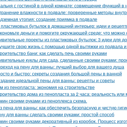
альня с гостиной в одной комнате: совмещение функций в
транение влажности в подвале: проверенные методы внут
дземная утопия: создание приямка в подвале
 пластиковых бутылок в домашний интерьер: идеи и рецеп
кономьте деньги и помогите окружающей среде: что можно 
ивительные проекты из пластиковых бутылок: 3 идеи для 
учшите свою жизнь с помощью одной вытяжки из подвала и
роительство бани: как сделать печь своими руками
ивительные куклы для сада, сделанные своими руками: прос
реход на пену для ванны: лучший выбор для вашего душа
осто и быстро: секреты создания большой пены в ванной
здание идеальной пены для ванны: рецепты и советы
м из пенопласта: экономия на строительстве
роительство дома из пенопласта за 2 часа: реальность или
мин своими руками из пеноплекса схема.
з пена для ванны: как обеспечить безопасную и чистую гиги
ну для ванны сделать своими руками: простой способ
мин своими руками декоративный из коробок. Процесс изг