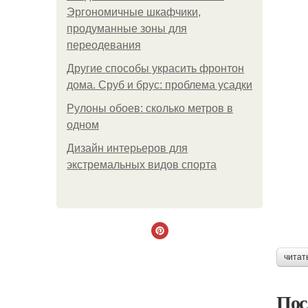
Эргономичные шкафчики,
продуманные зоны для
переодевания
Другие способы украсить фронтон
дома. Сруб и брус: проблема усадки
Рулоны обоев: сколько метров в
одном
Дизайн интерьеров для
экстремальных видов спорта
читат
Пос