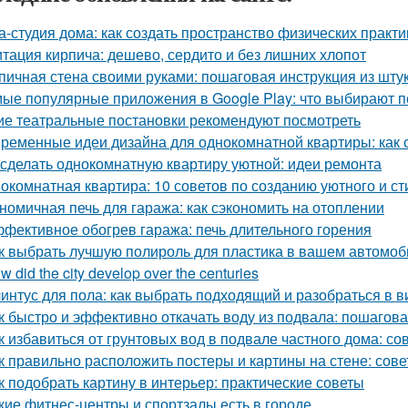
а-студия дома: как создать пространство физических практи
тация кирпича: дешево, сердито и без лишних хлопот
пичная стена своими руками: пошаговая инструкция из шту
ые популярные приложения в Google Play: что выбирают п
ие театральные постановки рекомендуют посмотреть
ременные идеи дизайна для однокомнатной квартиры: как о
 сделать однокомнатную квартиру уютной: идеи ремонта
окомнатная квартира: 10 советов по созданию уютного и ст
номичная печь для гаража: как сэкономить на отоплении
фективное обогрев гаража: печь длительного горения
к выбрать лучшую полироль для пластика в вашем автомоб
w did the city develop over the centuries
интус для пола: как выбрать подходящий и разобраться в в
к быстро и эффективно откачать воду из подвала: пошагов
к избавиться от грунтовых вод в подвале частного дома: с
к правильно расположить постеры и картины на стене: сов
к подобрать картину в интерьер: практические советы
кие фитнес-центры и спортзалы есть в городе