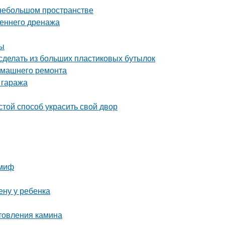
 небольшом пространстве
реннего дренажа
ты
сделать из больших пластиковых бутылок
домашнего ремонта
 гаража
той способ украсить свой двор
 миф
ену у ребенка
отовления камина