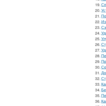
19.
Сп
20.
Ус
21.
По
22.
Из
23.
Сэ
24.
Уд
25.
Ул
26.
Ст
27.
Уд
28.
Пе
29.
Пр
30.
Со
31.
До
32.
Ст
33.
Ка
34.
Бе
35.
Пе
36.
Ка