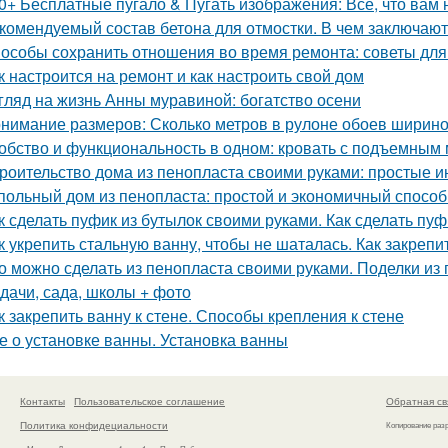
0+ Бесплатные пугало & Пугать изображения: Все, что вам 
комендуемый состав бетона для отмостки. В чем заключаю
особы сохранить отношения во время ремонта: советы для
к настроится на ремонт и как настроить свой дом
гляд на жизнь Анны муравиной: богатство осени
нимание размеров: Сколько метров в рулоне обоев ширино
обство и функциональность в одном: кровать с подъемным
роительство дома из пенопласта своими руками: простые и
польный дом из пенопласта: простой и экономичный способ
к сделать пуфик из бутылок своими руками. Как сделать пу
к укрепить стальную ванну, чтобы не шаталась. Как закреп
о можно сделать из пенопласта своими руками. Поделки из 
 дачи, сада, школы + фото
к закрепить ванну к стене. Способы крепления к стене
е о установке ванны. Установка ванны
Контакты
Пользовательское соглашение
Обратная св
Политика конфидециальности
Копирование раз