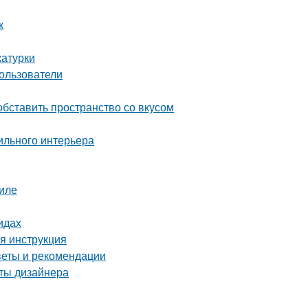
к
катурки
ользователи
бставить пространство со вкусом
ильного интерьера
иле
идах
ая инструкция
оветы и рекомендации
еты дизайнера