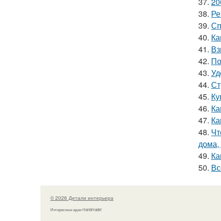
37.
20
38.
Ре
39.
Сп
40.
Ка
41.
Вз
42.
По
43.
Уд
44.
Ст
45.
Ку
46.
Ка
47.
Ка
48.
Чт
дома,
49.
Ка
50.
Вс
© 2026 Детали интерьера
Интересные идеи Handmade!