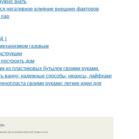
нужно знать
тся негативное влияние внешних факторов
 пар
й 1
 механизмом газовым
нструкции
 построить дом
фик из пластиковых бутылок своими руками.
ить ванну: надежные способы, нюансы, лайфхаки
пенопласта своими руками: легкие идеи для
язь
решено при указании обратной гиперссылки.