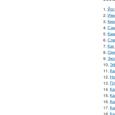
1.
Йог
2.
Ими
3.
Кир
4.
Сам
5.
Как
6.
Сов
7.
Как
8.
Одн
9.
Эко
10.
Эф
11.
Ка
12.
Ho
13.
Пл
14.
Ка
15.
Ка
16.
Ка
17.
Ка
18.
Ка