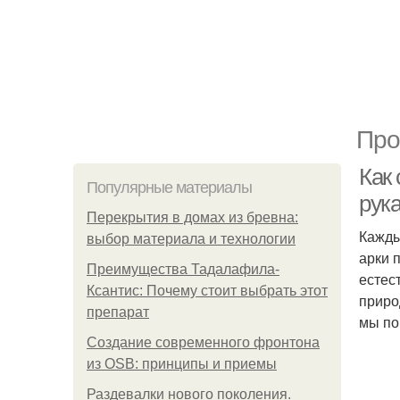
Про
Как
Популярные материалы
рук
Перекрытия в домах из бревна:
Кажды
выбор материала и технологии
арки 
Преимущества Тадалафила-
естес
Ксантис: Почему стоит выбрать этот
приро
препарат
мы по
Создание современного фронтона
из OSB: принципы и приемы
Раздевалки нового поколения.