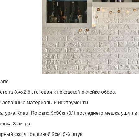
апс-
стена 3.4х2.8 , готовая к покраске/поклейке обоев.
ьзованные материалы и инструменты:
катурка Knauf Rotband 3х30кг (3/4 последнего мешка ушли в
товка 3 литра
ярный скотч толщиной 2см, 5-6 штук