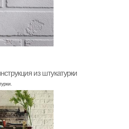
нструкция из штукатурки
урки.