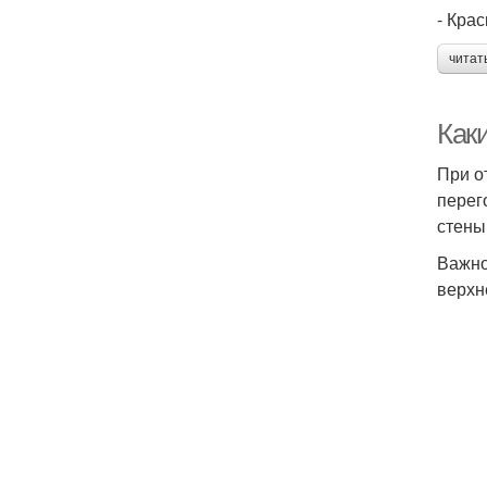
- Крас
читат
Как
При о
перег
стены
Важно
верхн