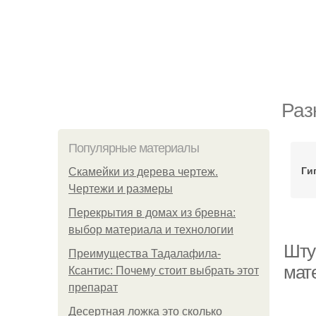
Раз
Популярные материалы
Ги
Скамейки из дерева чертеж.
Чертежи и размеры
Перекрытия в домах из бревна:
выбор материала и технологии
Шту
Преимущества Тадалафила-
мат
Ксантис: Почему стоит выбрать этот
препарат
Десертная ложка это сколько