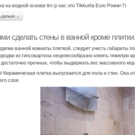
ка на водной основе 9л (у нас это Tikkurila Euro Power-7)
ь дальше →
ими сделать стены в ванной кроме плитки
тделке ванной комнаты плиткой, следует учесть габариты п
ородки из гипсокартона нецелесообразно клеить тяжелую к
 достаточно прочные, чтобы выдержать вес массивного кер
! Керамическая плитка выпускается для пола и стен. Она о
его слоя.