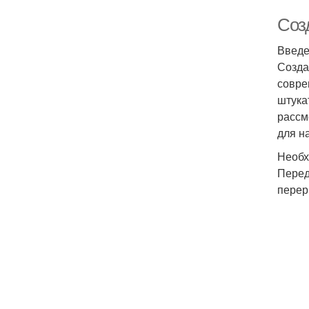
Соз
Введ
Созда
совре
штука
рассм
для н
Необх
Перед
перер