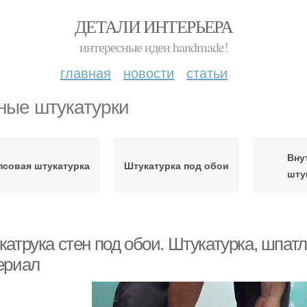
ДЕТАЛИ ИНТЕРЬЕРА
интересные идеи handmade!
главная
новости
статьи
ные штукатурки
Вну
псовая штукатурка
Штукатурка под обои
шту
катрука стен под обои. Штукатурка, шпа
ериал