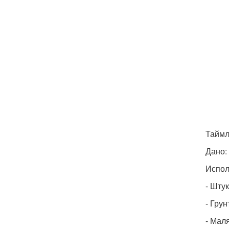
Таймл
Дано: 
Испол
- Шту
- Грун
- Мал