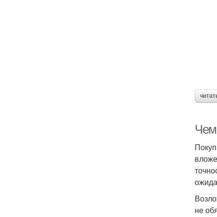
читат
Чем
Покуп
вложе
точно
ожида
Возло
не об