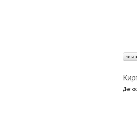
читат
Кир
Делюс