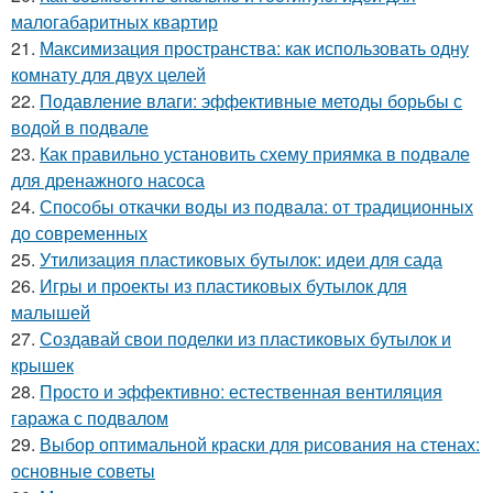
малогабаритных квартир
21.
Максимизация пространства: как использовать одну
комнату для двух целей
22.
Подавление влаги: эффективные методы борьбы с
водой в подвале
23.
Как правильно установить схему приямка в подвале
для дренажного насоса
24.
Способы откачки воды из подвала: от традиционных
до современных
25.
Утилизация пластиковых бутылок: идеи для сада
26.
Игры и проекты из пластиковых бутылок для
малышей
27.
Создавай свои поделки из пластиковых бутылок и
крышек
28.
Просто и эффективно: естественная вентиляция
гаража с подвалом
29.
Выбор оптимальной краски для рисования на стенах:
основные советы