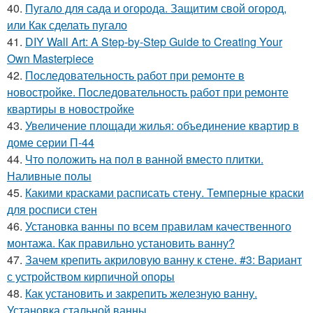
40.
Пугало для сада и огорода. Защитим свой огород,
или Как сделать пугало
41.
DIY Wall Art: A Step-by-Step Guide to Creating Your
Own Masterpiece
42.
Последовательность работ при ремонте в
новостройке. Последовательность работ при ремонте
квартиры в новостройке
43.
Увеличение площади жилья: объединение квартир в
доме серии П-44
44.
Что положить на пол в ванной вместо плитки.
Наливные полы
45.
Какими красками расписать стену. Темперные краски
для росписи стен
46.
Установка ванны по всем правилам качественного
монтажа. Как правильно установить ванну?
47.
Зачем крепить акриловую ванну к стене. #3: Вариант
с устройством кирпичной опоры
48.
Как установить и закрепить железную ванну.
Установка стальной ванны