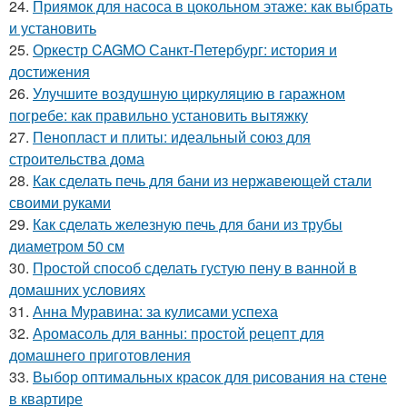
24.
Приямок для насоса в цокольном этаже: как выбрать
и установить
25.
Оркестр CAGMO Санкт-Петербург: история и
достижения
26.
Улучшите воздушную циркуляцию в гаражном
погребе: как правильно установить вытяжку
27.
Пенопласт и плиты: идеальный союз для
строительства дома
28.
Как сделать печь для бани из нержавеющей стали
своими руками
29.
Как сделать железную печь для бани из трубы
диаметром 50 см
30.
Простой способ сделать густую пену в ванной в
домашних условиях
31.
Анна Муравина: за кулисами успеха
32.
Аромасоль для ванны: простой рецепт для
домашнего приготовления
33.
Выбор оптимальных красок для рисования на стене
в квартире