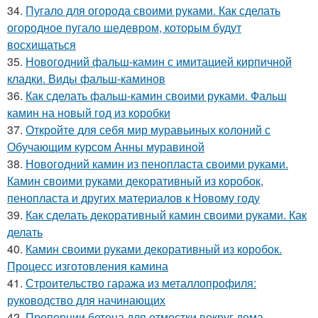
34.
Пугало для огорода своими руками. Как сделать
огородное пугало шедевром, которым будут
восхищаться
35.
Новогодний фальш-камин с имитацией кирпичной
кладки. Виды фальш-каминов
36.
Как сделать фальш-камин своими руками. Фальш
камин на новый год из коробки
37.
Откройте для себя мир муравьиных колоний с
Обучающим курсом Анны муравиной
38.
Новогодний камин из пенопласта своими руками.
Камин своими руками декоративный из коробок,
пенопласта и других материалов к Новому году
39.
Как сделать декоративный камин своими руками. Как
делать
40.
Камин своими руками декоративный из коробок.
Процесс изготовления камина
41.
Строительство гаража из металлопрофиля:
руководство для начинающих
42.
Пропорции бетона для отмостки вокруг дома.