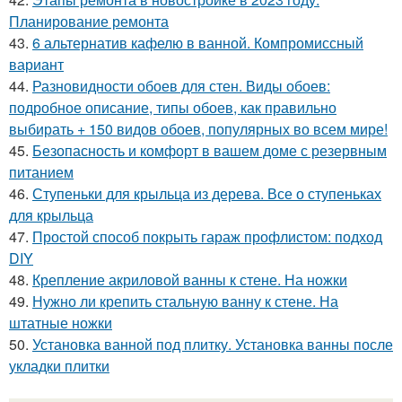
Планирование ремонта
43.
6 альтернатив кафелю в ванной. Компромиссный
вариант
44.
Разновидности обоев для стен. Виды обоев:
подробное описание, типы обоев, как правильно
выбирать + 150 видов обоев, популярных во всем мире!
45.
Безопасность и комфорт в вашем доме с резервным
питанием
46.
Ступеньки для крыльца из дерева. Все о ступеньках
для крыльца
47.
Простой способ покрыть гараж профлистом: подход
DIY
48.
Крепление акриловой ванны к стене. На ножки
49.
Нужно ли крепить стальную ванну к стене. На
штатные ножки
50.
Установка ванной под плитку. Установка ванны после
укладки плитки