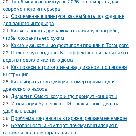
29.
Топ-5 модных плинтусов 2025: что выбрать для
современного интерьера
30.
Современные плинтуса: как выбрать подходящие
для вашего интерьера
31.
Как установить дренажную скважину в погребе,
чтобы сохранить его сухим
32.
Какие музыкальные фестивали прошли в Таганроге
33.
Полное руководство: Как эффективно избавиться от
воды в подвале частного дома
34.
Как повесить три картины над диваном: пошаговая
инструкция
35.
Как выбрать подходящий размер приямка для
дренажного насоса
36.
Дидюли в Омске: когда и где пройдут концерты
37.
Утилизация бутылок из ПЭТ: как из них сделать
удобные вещи
38.
Проблема конденсата в гараже: решаем ее вместе
39.
Безопасность и комфорт: почему вентиляция в
гараже и подвале гаража важна