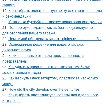
гараже
19.
Как выбрать электрическую печку для гаража: советы
и рекомендации
20.
Установка буржуйки в гараже: пошаговая инструкция
21.
Полное руководство: как выбрать идеальную печь
для отопления вашего гаража
22.
Чем зимой обогревать гараж: эффективные способы
23.
Экономичное решение для вашего гаража:
дизельная печка
24.
Какие основные отрасли промышленности
представлены
25.
Как удалить царапины с пластика автомобиля:
эффективные методы
26.
Как вернуть блеск затёртому пластику за несколько
минут
27.
How did the city develop over the centuries
28.
Как выбрать цвет плинтуса: советы для идеального
интерьера