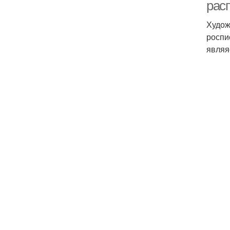
расп
Худож
роспи
являя