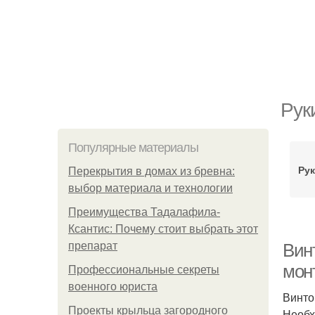
Рук
Популярные материалы
Рук
Перекрытия в домах из бревна:
выбор материала и технологии
Преимущества Тадалафила-
Ксантис: Почему стоит выбрать этот
препарат
Вин
мон
Профессиональные секреты
военного юриста
Винто
Проекты крыльца загородного
Необх