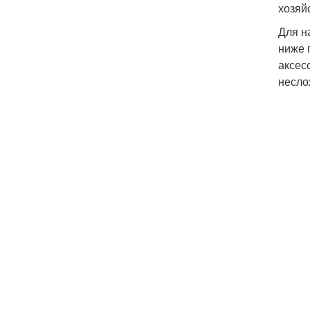
хозяй
Для н
ниже 
аксес
несло