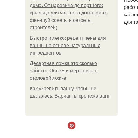
дома. От царевича до портного:
работ
крыльцо для частного дома (фото,
касае
фен-шуй советы и секреты
для т
строителей)
Быстро и легко: рецепт пены для
ванны на основе натуральных
ингредиентов
Десертная ложка это сколько
чайных. Объем и мера веса в
столовой ложке
Как укрепить ванну, чтобы не
шаталась. Варианты крепежа ванн