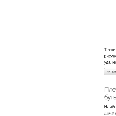
Техни
рисун
удачн
читат
Пле
бут
Наибо
даже 