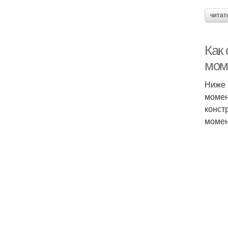
читат
Как
мом
Ниже 
момен
конст
момен