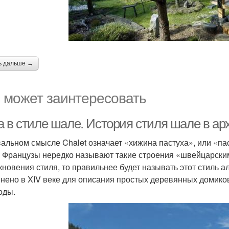
ь дальше →
 может заинтересовать
а в стиле шале. История стиля шале в ар
вальном смысле Chalet означает «хижина пастуха», или «па
. Французы нередко называют такие строения «швейцарским
кновения стиля, то правильнее будет называть этот стиль 
нено в XIV веке для описания простых деревянных домиков
оды.