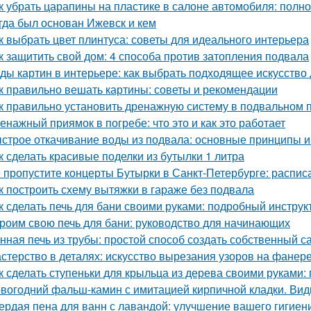
к убрать царапины на пластике в салоне автомобиля: полн
гда был основан Ижевск и кем
к выбрать цвет плинтуса: советы для идеального интерьера
к защитить свой дом: 4 способа против затопления подвала
ды картин в интерьере: как выбрать подходящее искусство
к правильно вешать картины: советы и рекомендации
к правильно установить дренажную систему в подвальном
енажный приямок в погребе: что это и как это работает
строе откачивание воды из подвала: основные принципы 
к сделать красивые поделки из бутылки 1 литра
 пропустите концерты Бутырки в Санкт-Петербурге: распис
к построить схему вытяжки в гараже без подвала
к сделать печь для бани своими руками: подробный инструк
роим свою печь для бани: руководство для начинающих
нная печь из трубы: простой способ создать собственный с
стерство в деталях: искусство вырезания узоров на фанер
к сделать ступеньки для крыльца из дерева своими руками:
вогодний фальш-камин с имитацией кирпичной кладки. Ви
ердая пена для ванн с лавандой: улучшение вашего гигиен