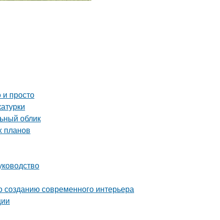
 и просто
катурки
льный облик
х планов
уководство
по созданию современного интерьера
ции