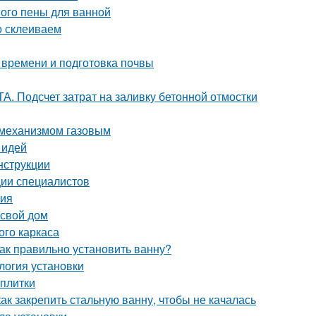
ного пены для ванной
о склеиваем
 времени и подготовка почвы
. Подсчет затрат на заливку бетонной отмостки
 механизмом газовым
 идей
нструкции
ии специалистов
ния
 свой дом
ого каркаса
ак правильно установить ванну?
логия установки
 плитки
ак закрепить стальную ванну, чтобы не качалась