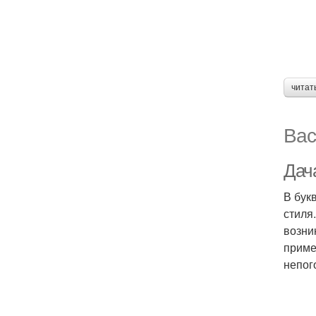
читат
Вас
Дач
В бук
стиля
возни
приме
непог