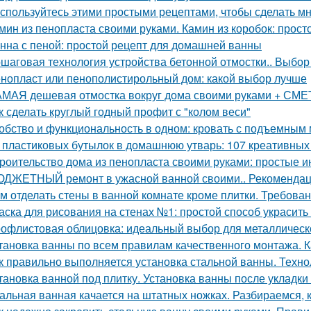
спользуйтесь этими простыми рецептами, чтобы сделать м
мин из пенопласта своими руками. Камин из коробок: прост
нна с пеной: простой рецепт для домашней ванны
шаговая технология устройства бетонной отмостки.. Выбор
нопласт или пенополистирольный дом: какой выбор лучше
МАЯ дешевая отмостка вокруг дома своими руками + СМЕТА
к сделать круглый годный профит с "колом веси"
обство и функциональность в одном: кровать с подъемным
 пластиковых бутылок в домашнюю утварь: 107 креативных
роительство дома из пенопласта своими руками: простые и
ДЖЕТНЫЙ ремонт в ужасной ванной своими.. Рекомендац
м отделать стены в ванной комнате кроме плитки. Требова
аска для рисования на стенах №1: простой способ украсить
офлистовая облицовка: идеальный выбор для металлическ
тановка ванны по всем правилам качественного монтажа. К
к правильно выполняется установка стальной ванны. Техно
тановка ванной под плитку. Установка ванны после укладки
альная ванная качается на штатных ножках. Разбираемся, к