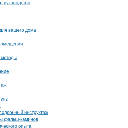
ое руководство
 для вашего дома
 помещении
и методы
ание
таж
ауну
е
 подробный инструктаж
ды фальш-каминов
ического опыта