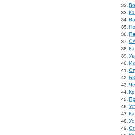
32.
Во
33.
Ка
34.
Ва
35.
По
36.
Пе
37.
СА
38.
Ка
39.
Уд
40.
Из
41.
Ст
42.
БЮ
43.
Че
44.
Кр
45.
Пр
46.
Ус
47.
Ка
48.
Ус
49.
Ст