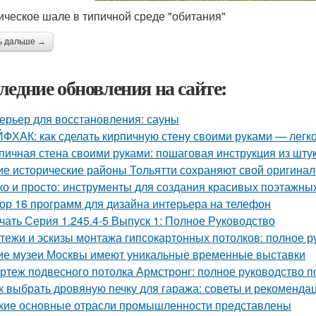
ическое шале в типичной среде "обитания"
ь дальше →
ледние обновления на сайте:
ерьер для восстановления: сауны
ФХАК: как сделать кирпичную стену своими руками — легко
пичная стена своими руками: пошаговая инструкция из шту
ие исторические районы Тольятти сохраняют свой оригина
ко и просто: инструменты для создания красивых поэтажны
ор 16 программ для дизайна интерьера на телефон
чать Серия 1.245.4-5 Выпуск 1: Полное Руководство
тежи и эскизы монтажа гипсокартонных потолков: полное р
ие музеи Москвы имеют уникальные временные выставки
ртеж подвесного потолка Армстронг: полное руководство 
к выбрать дровяную печку для гаража: советы и рекоменда
кие основные отрасли промышленности представлены