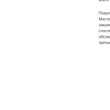
Покуп
Масте
заказ
спосо
обсуж
треть