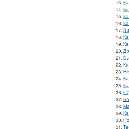
13.
Ка
14.
Ко
15.
Ка
16.
Ка
17.
Ви
18.
Ка
19.
Ка
20.
Др
21.
Бы
22.
Ка
23.
Не
24.
Ка
25.
Ка
26.
Ст
27.
Ба
28.
Ма
29.
Ка
30.
Но
31.
Тв