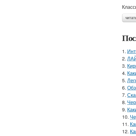
Класс
читат
Пос
1.
Инт
2.
ЛАЙ
3.
Кир
4.
Как
5.
Лег
6.
Обз
7.
Ска
8.
Чер
9.
Как
10.
Че
11.
Ка
12.
Ка