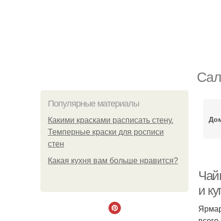
Сал
Популярные материалы
Дом
Какими красками расписать стену.
Темперные краски для росписи
стен
Какая кухня вам больше нравится?
Чай
и ку
Ярмар
всего