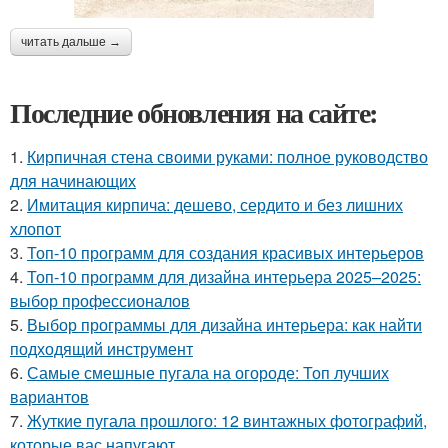
читать дальше →
Последние обновления на сайте:
1.
Кирпичная стена своими руками: полное руководство
для начинающих
2.
Имитация кирпича: дешево, сердито и без лишних
хлопот
3.
Топ-10 программ для создания красивых интерьеров
4.
Топ-10 программ для дизайна интерьера 2025–2025:
выбор профессионалов
5.
Выбор программы для дизайна интерьера: как найти
подходящий инструмент
6.
Самые смешные пугала на огороде: Топ лучших
вариантов
7.
Жуткие пугала прошлого: 12 винтажных фотографий,
которые вас напугают