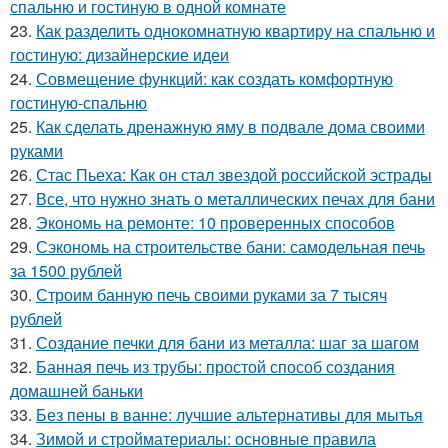
спальню и гостиную в одной комнате
23.
Как разделить однокомнатную квартиру на спальню и
гостиную: дизайнерские идеи
24.
Совмещение функций: как создать комфортную
гостиную-спальню
25.
Как сделать дренажную яму в подвале дома своими
руками
26.
Стас Пьеха: Как он стал звездой российской эстрады
27.
Все, что нужно знать о металлических печах для бани
28.
Экономь на ремонте: 10 проверенных способов
29.
Сэкономь на строительстве бани: самодельная печь
за 1500 рублей
30.
Строим банную печь своими руками за 7 тысяч
рублей
31.
Создание печки для бани из металла: шаг за шагом
32.
Банная печь из трубы: простой способ создания
домашней баньки
33.
Без пены в ванне: лучшие альтернативы для мытья
34.
Зимой и стройматериалы: основные правила