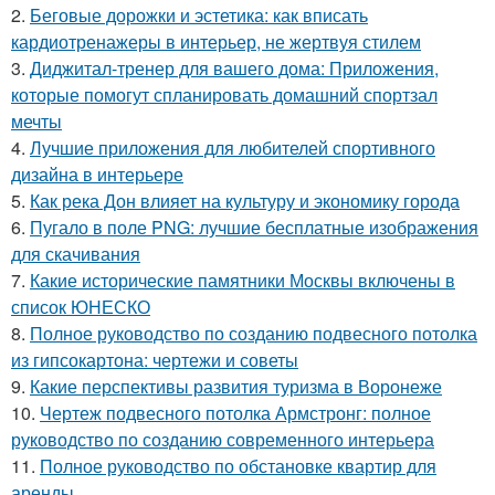
2.
Беговые дорожки и эстетика: как вписать
кардиотренажеры в интерьер, не жертвуя стилем
3.
Диджитал-тренер для вашего дома: Приложения,
которые помогут спланировать домашний спортзал
мечты
4.
Лучшие приложения для любителей спортивного
дизайна в интерьере
5.
Как река Дон влияет на культуру и экономику города
6.
Пугало в поле PNG: лучшие бесплатные изображения
для скачивания
7.
Какие исторические памятники Москвы включены в
список ЮНЕСКО
8.
Полное руководство по созданию подвесного потолка
из гипсокартона: чертежи и советы
9.
Какие перспективы развития туризма в Воронеже
10.
Чертеж подвесного потолка Армстронг: полное
руководство по созданию современного интерьера
11.
Полное руководство по обстановке квартир для
аренды