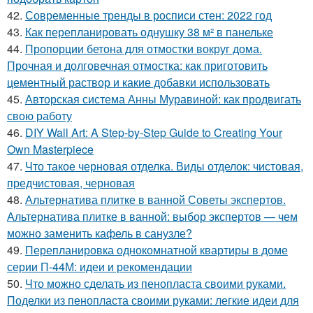
42.
Современные тренды в росписи стен: 2022 год
43.
Как перепланировать однушку 38 м² в панельке
44.
Пропорции бетона для отмостки вокруг дома.
Прочная и долговечная отмостка: как приготовить
цементный раствор и какие добавки использовать
45.
Авторская система Анны Муравиной: как продвигать
свою работу
46.
DIY Wall Art: A Step-by-Step Guide to Creating Your
Own Masterpiece
47.
Что такое черновая отделка. Виды отделок: чистовая,
предчистовая, черновая
48.
Альтернатива плитке в ванной Советы экспертов.
Альтернатива плитке в ванной: выбор экспертов — чем
можно заменить кафель в санузле?
49.
Перепланировка однокомнатной квартиры в доме
серии П-44М: идеи и рекомендации
50.
Что можно сделать из пенопласта своими руками.
Поделки из пенопласта своими руками: легкие идеи для