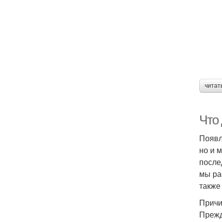
читат
Что 
Появл
но и 
после
мы ра
также
Причи
Прежд