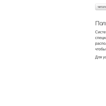
читат
Пол
Систе
специ
распо
чтобы
Для у