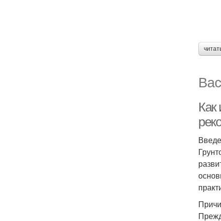
читат
Вас
Как 
рек
Введ
Грунт
разви
основ
практ
Причи
Прежд