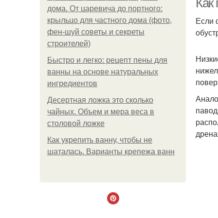
Как
дома. От царевича до портного:
Если 
крыльцо для частного дома (фото,
обуст
фен-шуй советы и секреты
строителей)
Низки
Быстро и легко: рецепт пены для
нижел
ванны на основе натуральных
повер
ингредиентов
Анало
Десертная ложка это сколько
павод
чайных. Объем и мера веса в
распо
столовой ложке
дрена
Как укрепить ванну, чтобы не
шаталась. Варианты крепежа ванн