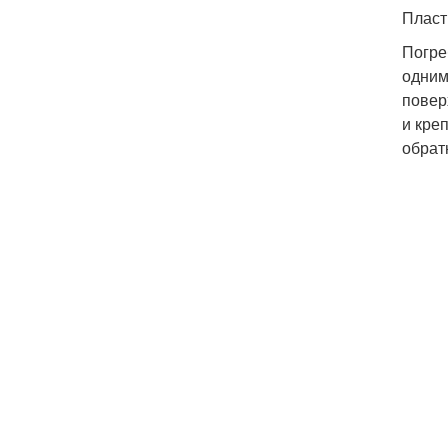
Пласт
Погре
одним
повер
и кре
обрат