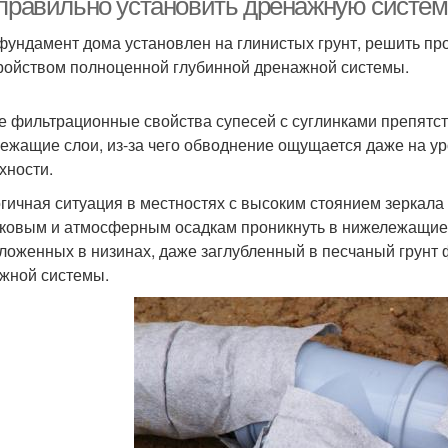
 правильно установить дренажную систе
фундамент дома установлен на глинистых грунт, решить пр
ройством полноценной глубинной дренажной системы.
е фильтрационные свойства супесей с суглинками препятс
ежащие слои, из-за чего обводнение ощущается даже на ур
хности.
гичная ситуация в местностях с высоким стоянием зеркала
ковым и атмосферным осадкам проникнуть в нижележащие п
ложенных в низинах, даже заглубленный в песчаный грунт 
жной системы.