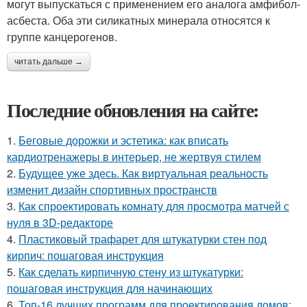
могут выпускаться с применением его аналога амфибол-
асбеста. Оба эти силикатных минерала относятся к
группе канцерогенов.
читать дальше →
Последние обновления на сайте:
1.
Беговые дорожки и эстетика: как вписать
кардиотренажеры в интерьер, не жертвуя стилем
2.
Будущее уже здесь. Как виртуальная реальность
изменит дизайн спортивных пространств
3.
Как спроектировать комнату для просмотра матчей с
нуля в 3D-редакторе
4.
Пластиковый трафарет для штукатурки стен под
кирпич: пошаговая инструкция
5.
Как сделать кирпичную стену из штукатурки:
пошаговая инструкция для начинающих
6.
Топ-16 лучших программ для проектирования домов: