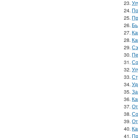
23.
Ул
24.
По
25.
Пр
26.
Бы
27.
Ка
28.
Ка
29.
Сэ
30.
Пе
31.
Со
32.
Ул
33.
Ст
34.
Уд
35.
За
36.
Ка
37.
От
38.
Со
39.
От
40.
Ка
41.
Пр