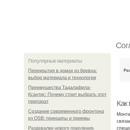
Сог
Популярные материалы
Ра
Перекрытия в домах из бревна:
выбор материала и технологии
Преимущества Тадалафила-
Ксантис: Почему стоит выбрать этот
препарат
Как 
Создание современного фронтона
Монта
из OSB: принципы и приемы
связа
специ
Раздевалки нового поколения.