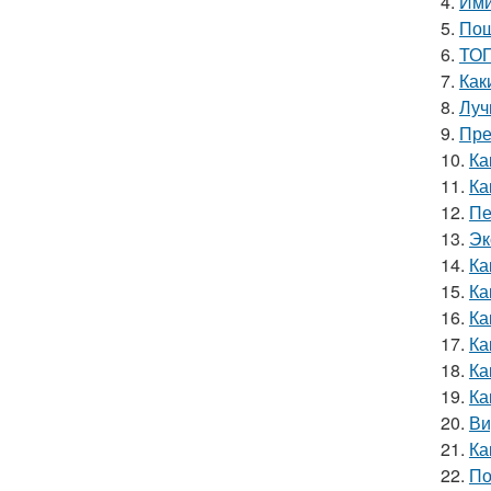
4.
Ими
5.
Пош
6.
ТОП
7.
Как
8.
Луч
9.
Пре
10.
Ка
11.
Ка
12.
Пе
13.
Эк
14.
Ка
15.
Ка
16.
Ка
17.
Ка
18.
Ка
19.
Ка
20.
Ви
21.
Ка
22.
По