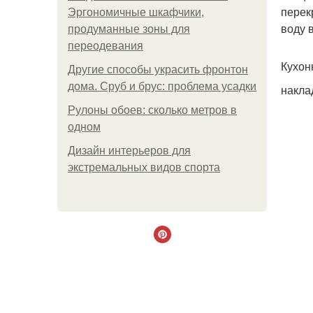
перек
Эргономичные шкафчики,
воду 
продуманные зоны для
переодевания
Кухон
Другие способы украсить фронтон
дома. Сруб и брус: проблема усадки
накла
Рулоны обоев: сколько метров в
одном
Дизайн интерьеров для
экстремальных видов спорта