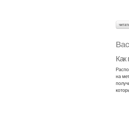
читат
Вас
Как 
Распо
на ме
получ
котор