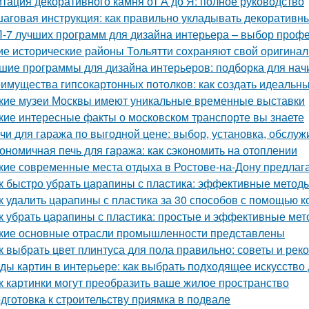
тация декоративного камня от А до Я: полное руководство
аговая инструкция: как правильно укладывать декоративны
-7 лучших программ для дизайна интерьера – выбор проф
ие исторические районы Тольятти сохраняют свой оригина
шие программы для дизайна интерьеров: подборка для на
имущества гипсокартонных потолков: как создать идеальн
кие музеи Москвы имеют уникальные временные выставки
кие интересные факты о московском транспорте вы знаете
чи для гаража по выгодной цене: выбор, установка, обслу
ономичная печь для гаража: как сэкономить на отоплении
кие современные места отдыха в Ростове-на-Дону предлаг
к быстро убрать царапины с пластика: эффективные метод
к удалить царапины с пластика за 30 способов с помощью к
к убрать царапины с пластика: простые и эффективные ме
кие основные отрасли промышленности представлены
к выбрать цвет плинтуса для пола правильно: советы и ре
ды картин в интерьере: как выбрать подходящее искусство
к картинки могут преобразить ваше жилое пространство
дготовка к строительству приямка в подвале