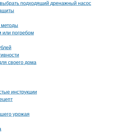
 выбрать подходящий дренажный насос
защиты
и методы
м или погребом
ублей
тивности
для своего дома
стые инструкции
рецепт
ашего урожая
а