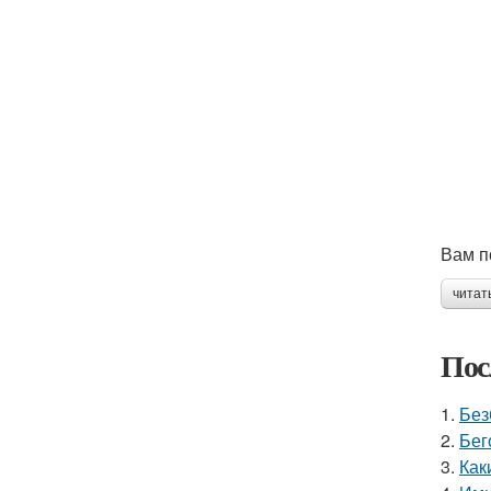
Вам п
читат
Пос
1.
Без
2.
Бег
3.
Как