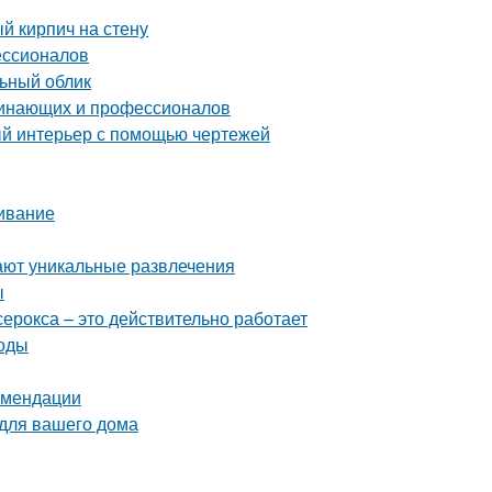
й кирпич на стену
ессионалов
льный облик
чинающих и профессионалов
ый интерьер с помощью чертежей
живание
ают уникальные развлечения
ы
серокса – это действительно работает
тоды
комендации
 для вашего дома