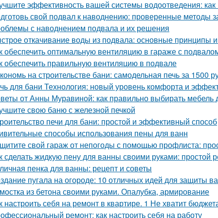
учшите эффективность вашей системы водоотведения: как
дготовь свой подвал к наводнению: проверенные методы 
облемы с наводнением подвала и их решения
строе откачивание воды из подвала: основные принципы 
к обеспечить оптимальную вентиляцию в гараже с подвало
к обеспечить правильную вентиляцию в подвале
кономь на строительстве бани: самодельная печь за 1500 р
чь для бани Технология: новый уровень комфорта и эффек
веты от Анны Муравиной: как правильно выбирать мебель 
учшите свою баню с железной печкой
роительство печи для бани: простой и эффективный способ
ивительные способы использования пены для ванн
щитите свой гараж от непогоды с помощью профлиста: про
к сделать жидкую пену для ванны своими руками: простой 
личная пенка для ванны: рецепт и советы
здание пугала на огороде: 10 отличных идей для защиты в
мостка из бетона своими руками. Опалубка, армирование
к настроить себя на ремонт в квартире. 1 Не хватит бюджет
офессиональный ремонт: как настроить себя на работу