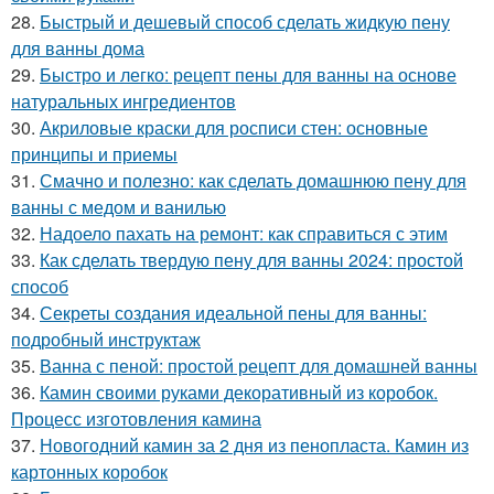
28.
Быстрый и дешевый способ сделать жидкую пену
для ванны дома
29.
Быстро и легко: рецепт пены для ванны на основе
натуральных ингредиентов
30.
Акриловые краски для росписи стен: основные
принципы и приемы
31.
Смачно и полезно: как сделать домашнюю пену для
ванны с медом и ванилью
32.
Надоело пахать на ремонт: как справиться с этим
33.
Как сделать твердую пену для ванны 2024: простой
способ
34.
Секреты создания идеальной пены для ванны:
подробный инструктаж
35.
Ванна с пеной: простой рецепт для домашней ванны
36.
Камин своими руками декоративный из коробок.
Процесс изготовления камина
37.
Новогодний камин за 2 дня из пенопласта. Камин из
картонных коробок