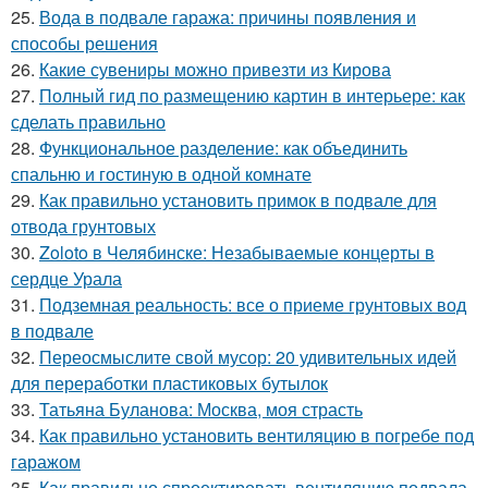
25.
Вода в подвале гаража: причины появления и
способы решения
26.
Какие сувениры можно привезти из Кирова
27.
Полный гид по размещению картин в интерьере: как
сделать правильно
28.
Функциональное разделение: как объединить
спальню и гостиную в одной комнате
29.
Как правильно установить примок в подвале для
отвода грунтовых
30.
Zoloto в Челябинске: Незабываемые концерты в
сердце Урала
31.
Подземная реальность: все о приеме грунтовых вод
в подвале
32.
Переосмыслите свой мусор: 20 удивительных идей
для переработки пластиковых бутылок
33.
Татьяна Буланова: Москва, моя страсть
34.
Как правильно установить вентиляцию в погребе под
гаражом
35.
Как правильно спроектировать вентиляцию подвала