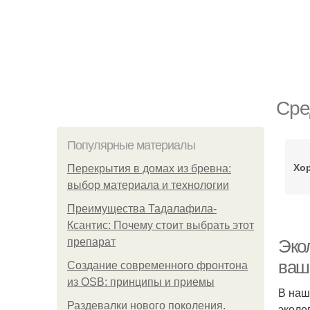
Сре
Популярные материалы
Хо
Перекрытия в домах из бревна:
выбор материала и технологии
Преимущества Тадалафила-
Ксантис: Почему стоит выбрать этот
препарат
Эко
ваш
Создание современного фронтона
из OSB: принципы и приемы
В наш
Раздевалки нового поколения.
эколо