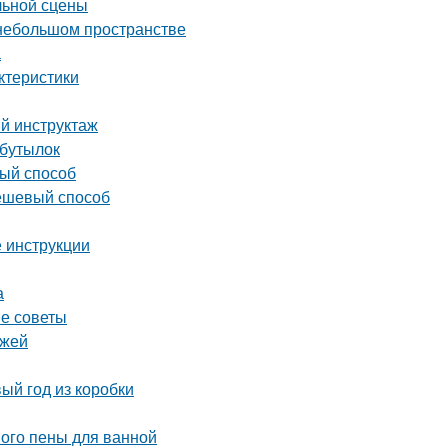
льной сцены
 небольшом пространстве
а
ктеристики
ый инструктаж
 бутылок
вый способ
дешевый способ
 инструкции
а
ые советы
ежей
ый год из коробки
ного пены для ванной