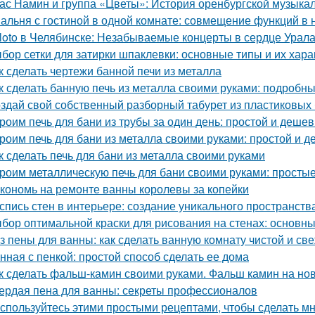
ас Намин и группа «Цветы»: История оренбургской музыка
альня с гостиной в одной комнате: совмещение функций в
loto в Челябинске: Незабываемые концерты в сердце Урал
бор сетки для затирки шпаклевки: основные типы и их хара
к сделать чертежи банной печи из металла
к сделать банную печь из металла своими руками: подробн
здай свой собственный разборный табурет из пластиковых
роим печь для бани из трубы за один день: простой и деше
роим печь для бани из металла своими руками: простой и 
к сделать печь для бани из металла своими руками
роим металлическую печь для бани своими руками: простые
кономь на ремонте ванны королевы за копейки
спись стен в интерьере: создание уникального пространств
бор оптимальной краски для рисования на стенах: основн
з пены для ванны: как сделать ванную комнату чистой и св
нная с пенкой: простой способ сделать ее дома
к сделать фальш-камин своими руками. Фальш камин на нов
ердая пена для ванны: секреты профессионалов
спользуйтесь этими простыми рецептами, чтобы сделать м