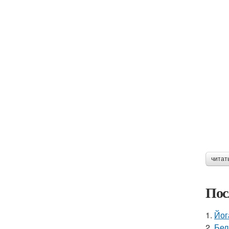
читат
Пос
1.
Йог
2.
Бел