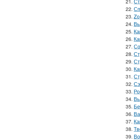
21.
Ст
22.
Сп
23.
Zo
24.
Вы
25.
Ка
26.
Ка
27.
Со
28.
Ст
29.
Ст
30.
Ка
31.
Ст
32.
Сэ
33.
Ро
34.
Вы
35.
Бе
36.
Ва
37.
Ка
38.
Тв
39.
Во