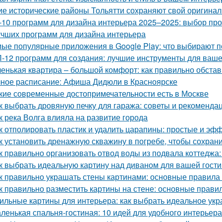
ие исторические районы Тольятти сохраняют свой оригина
-10 программ для дизайна интерьера 2025–2025: выбор п
учших программ для дизайна интерьера
ые популярные приложения в Google Play: что выбирают п
-12 программ для создания: лучшие инструменты для ваше
енькая квартира – большой комфорт: как правильно обста
ное расписание: Афиша Дидюли в Красноярске
кие современные достопримечательности есть в Москве
к выбрать дровяную печку для гаража: советы и рекоменда
к река Волга влияла на развитие города
к отполировать пластик и удалить царапины: простые и э
к установить дренажную скважину в погребе, чтобы сохрани
к правильно организовать отвод воды из подвала коттеджа:
к выбрать идеальную картину над диваном для вашей гост
к правильно украшать стены картинами: основные правила
к правильно разместить картины на стене: основные прави
ильные картины для интерьера: как выбрать идеальное ук
ленькая спальня-гостиная: 10 идей для удобного интерьера