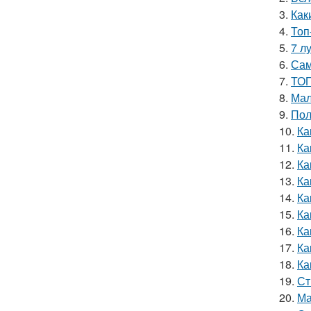
3.
Как
4.
Топ
5.
7 л
6.
Сам
7.
ТОП
8.
Мал
9.
Пол
10.
Ка
11.
Ка
12.
Ка
13.
Ка
14.
Ка
15.
Ка
16.
Ка
17.
Ка
18.
Ка
19.
Ст
20.
Ма