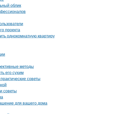
льный облик
рофессионалов
ользователи
го проекта
вить однокомнатную квартиру
ции
ффективные методы
ть его сухим
 практические советы
иной
 и советы
ла
рашение для вашего дома