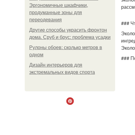
Эргономичные шкафчики,
рассм
продуманные зоны для
переодевания
### Ч
Другие способы украсить фронтон
Эколо
дома. Сруб и брус: проблема усадки
ингре
Эколо
Рулоны обоев: сколько метров в
одном
### П
Дизайн интерьеров для
экстремальных видов спорта